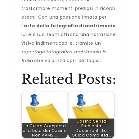
trasformare momenti preziosi in ricordi
eterni. Con una passione innata per
l’
arte della fotografia di matrimonio
,
lui e il suo team offrono una narrazione
visiva indimenticabile, tramite un
reportage fotografico matrimonio in
Italia
che valorizza ogni dettaglio.
Related Posts:
Casino Senza
La Guida Completa
Richiesta
alla Lista dei Casino
Documenti: La
Non AAMS:…
Guida Completa…