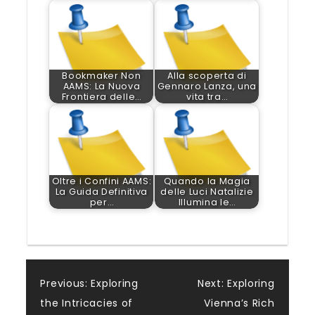
Bookmaker Non
Alla scoperta di
AAMS: La Nuova
Gennaro Lanza, una
Frontiera delle…
vita tra…
Oltre i Confini AAMS:
Quando la Magia
La Guida Definitiva
delle Luci Natalizie
per…
Illumina le…
Post
Previous:
Exploring
Next:
Exploring
the Intricacies of
Vienna’s Rich