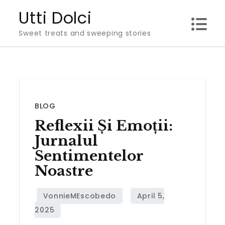
Skip
Utti Dolci
to
Sweet treats and sweeping stories
content
BLOG
Reflexii Și Emoții:
Jurnalul
Sentimentelor
Noastre