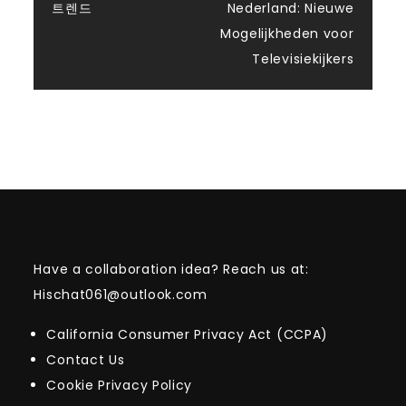
navigation
트렌드
Nederland: Nieuwe
Mogelijkheden voor
Televisiekijkers
Have a collaboration idea? Reach us at:
Hischat061@outlook.com
California Consumer Privacy Act (CCPA)
Contact Us
Cookie Privacy Policy