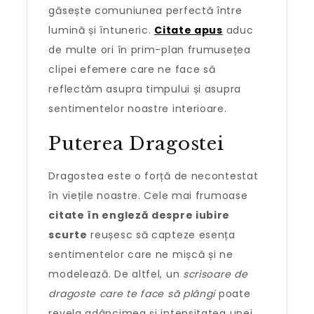
găsește comuniunea perfectă între
lumină și întuneric.
Citate apus
aduc
de multe ori în prim-plan frumusețea
clipei efemere care ne face să
reflectăm asupra timpului și asupra
sentimentelor noastre interioare.
Puterea Dragostei
Dragostea este o forță de necontestat
în viețile noastre. Cele mai frumoase
citate în engleză despre iubire
scurte
reușesc să capteze esența
sentimentelor care ne mișcă și ne
modelează. De altfel, un
scrisoare de
dragoste care te face să plângi
poate
revela adâncimea și intensitatea unei