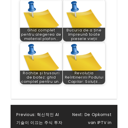
Ghid complet
Bucuria de a ține
pentru alegerea de
împreună toate
material plafon…
piesele vieții
Rochițe și trusouri
Revoluția
de botez: ghid
Reîntineririi Podului
complet pentru un…
Capilar: Soluții…
Post
Previous:
혁신적인 AI
Next:
De Opkomst
기술이 이끄는 주식 투자
van IPTV in