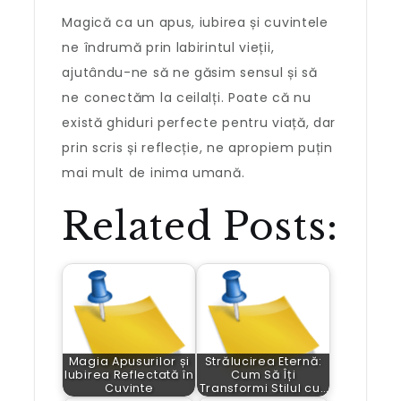
Magică ca un apus, iubirea și cuvintele
ne îndrumă prin labirintul vieții,
ajutându-ne să ne găsim sensul și să
ne conectăm la ceilalți. Poate că nu
există ghiduri perfecte pentru viață, dar
prin scris și reflecție, ne apropiem puțin
mai mult de inima umană.
Related Posts:
Magia Apusurilor și
Strălucirea Eternă:
Iubirea Reflectată în
Cum Să Îți
Cuvinte
Transformi Stilul cu…