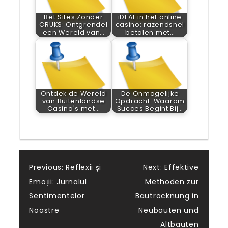
Bet Sites Zonder
iDEAL in het online
CRUKS: Ontgrendel
casino: razendsnel
een Wereld van…
betalen met…
Ontdek de Wereld
De Onmogelijke
van Buitenlandse
Opdracht: Waarom
Casino's met…
Succes Begint Bij…
Post
Previous:
Reflexii și
Next:
Effektive
Emoții: Jurnalul
Methoden zur
navigation
Sentimentelor
Bautrocknung in
Noastre
Neubauten und
Altbauten