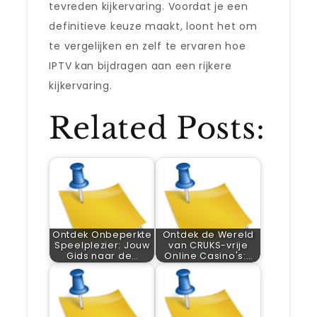
tevreden kijkervaring. Voordat je een
definitieve keuze maakt, loont het om
te vergelijken en zelf te ervaren hoe
IPTV kan bijdragen aan een rijkere
kijkervaring.
Related Posts:
Ontdek Onbeperkte
Ontdek de Wereld
Speelplezier: Jouw
van CRUKS-vrije
Gids naar de…
Online Casino's:…