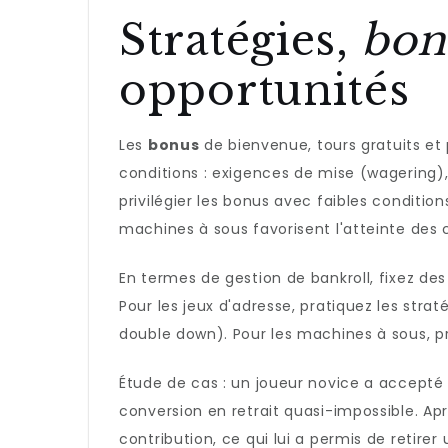
Stratégies,
bon
opportunités
Les
bonus
de bienvenue, tours gratuits et
conditions : exigences de mise (wagering),
privilégier les bonus avec faibles condition
machines à sous favorisent l'atteinte des 
En termes de gestion de bankroll, fixez de
Pour les jeux d'adresse, pratiquez les stra
double down). Pour les machines à sous, privi
Étude de cas : un joueur novice a accepté 
conversion en retrait quasi-impossible. Apr
contribution, ce qui lui a permis de retirer