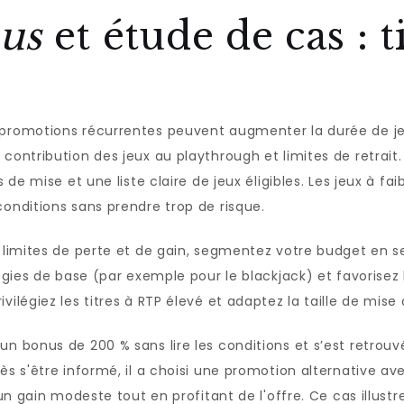
us
et étude de cas : t
 promotions récurrentes peuvent augmenter la durée de jeu,
 contribution des jeux au playthrough et limites de retrait
s de mise et une liste claire de jeux éligibles. Les jeux à 
conditions sans prendre trop de risque.
s limites de perte et de gain, segmentez votre budget en se
tégies de base (par exemple pour le blackjack) et favorisez 
légiez les titres à RTP élevé et adaptez la taille de mise à 
un bonus de 200 % sans lire les conditions et s’est retrou
ès s'être informé, il a choisi une promotion alternative av
 un gain modeste tout en profitant de l'offre. Ce cas illust