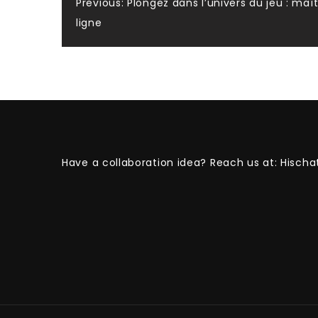
Post
Previous:
Plongez dans l’univers du jeu : maî
ligne
navigation
Have a collaboration idea? Reach us at:
Hischa