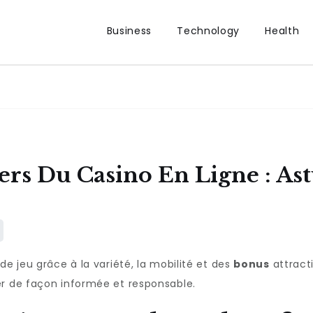
Business
Technology
Health
vers Du
Casino En Ligne
: Ast
e jeu grâce à la variété, la mobilité et des
bonus
attract
er de façon informée et responsable.