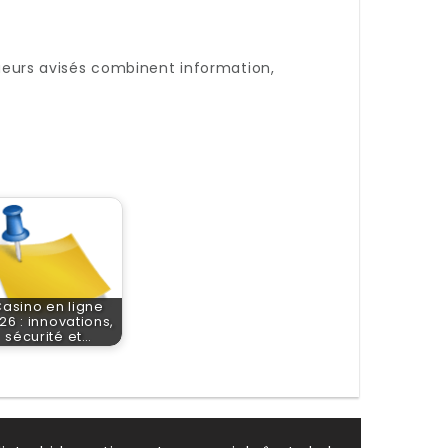
joueurs avisés combinent information,
asino en ligne
26 : innovations,
sécurité et…