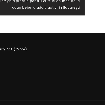
at: ghid practic pentru cursuri de înot, de la
aqua bebe la adulți activi în București
vacy Act (CCPA)