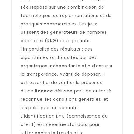
réel
repose sur une combinaison de
technologies, de réglementations et de
pratiques commerciales. Les jeux
utilisent des générateurs de nombres
aléatoires (RNG) pour garantir
l'impartialité des résultats : ces
algorithmes sont audités par des
organismes indépendants afin d'assurer
la transparence. Avant de déposer, il
est essentiel de vérifier la présence
d'une
licence
délivrée par une autorité
reconnue, les conditions générales, et
les politiques de sécurité.
L'identification KYC (connaissance du
client) est devenue standard pour
lutter contre la fraude et le