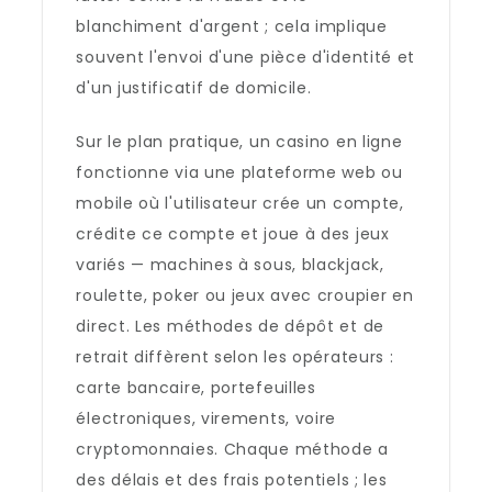
blanchiment d'argent ; cela implique
souvent l'envoi d'une pièce d'identité et
d'un justificatif de domicile.
Sur le plan pratique, un casino en ligne
fonctionne via une plateforme web ou
mobile où l'utilisateur crée un compte,
crédite ce compte et joue à des jeux
variés — machines à sous, blackjack,
roulette, poker ou jeux avec croupier en
direct. Les méthodes de dépôt et de
retrait diffèrent selon les opérateurs :
carte bancaire, portefeuilles
électroniques, virements, voire
cryptomonnaies. Chaque méthode a
des délais et des frais potentiels ; les