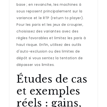
base ; en revanche, les machines à
sous reposent principalement sur la
variance et le RTP (return to player).
Pour les paris et les jeux de croupier,
choisissez des variantes avec des
règles favorables et limitez les paris à
haut risque. Enfin, utilisez des outils
d'auto-exclusion ou des limites de
dépôt si vous sentez la tentation de
dépasser vos limites.
Études de cas
et exemples
réels : gains,