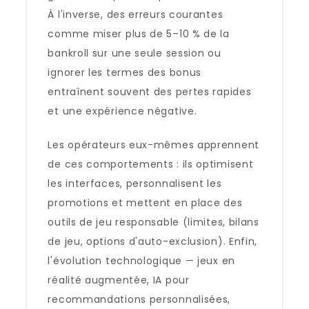
À l'inverse, des erreurs courantes
comme miser plus de 5–10 % de la
bankroll sur une seule session ou
ignorer les termes des bonus
entraînent souvent des pertes rapides
et une expérience négative.
Les opérateurs eux-mêmes apprennent
de ces comportements : ils optimisent
les interfaces, personnalisent les
promotions et mettent en place des
outils de jeu responsable (limites, bilans
de jeu, options d'auto-exclusion). Enfin,
l'évolution technologique — jeux en
réalité augmentée, IA pour
recommandations personnalisées,