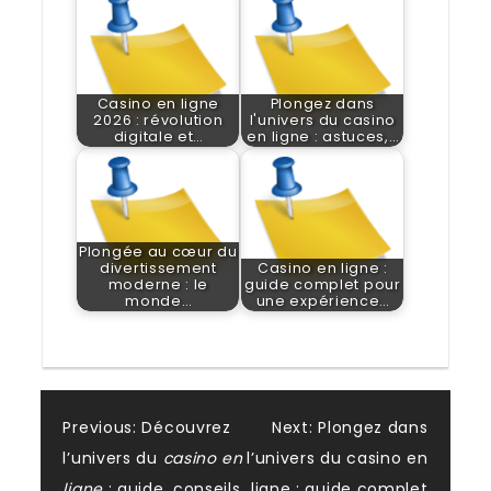
Casino en ligne
Plongez dans
2026 : révolution
l'univers du casino
digitale et…
en ligne : astuces,…
Plongée au cœur du
divertissement
Casino en ligne :
moderne : le
guide complet pour
monde…
une expérience…
Post
Previous:
Découvrez
Next:
Plongez dans
l’univers du
casino en
l’univers du casino en
ligne
: guide, conseils
ligne : guide complet