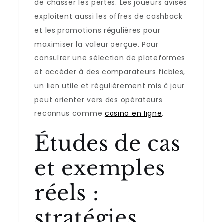
de chasser les pertes. Les joueurs avisés
exploitent aussi les offres de cashback
et les promotions régulières pour
maximiser la valeur perçue. Pour
consulter une sélection de plateformes
et accéder à des comparateurs fiables,
un lien utile et régulièrement mis à jour
peut orienter vers des opérateurs
reconnus comme
casino en ligne
.
Études de cas
et exemples
réels :
stratégies