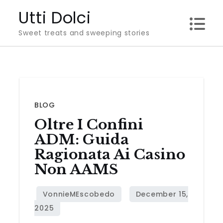
Skip
Utti Dolci
to
Sweet treats and sweeping stories
content
BLOG
Oltre I Confini
ADM: Guida
Ragionata Ai Casino
Non AAMS