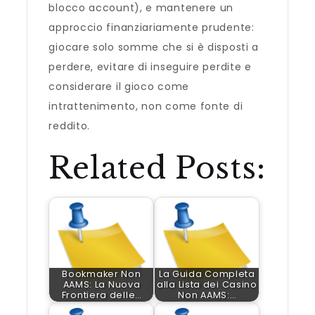
blocco account), e mantenere un
approccio finanziariamente prudente:
giocare solo somme che si è disposti a
perdere, evitare di inseguire perdite e
considerare il gioco come
intrattenimento, non come fonte di
reddito.
Related Posts:
Bookmaker Non
La Guida Completa
AAMS: La Nuova
alla Lista dei Casino
Frontiera delle…
Non AAMS:…