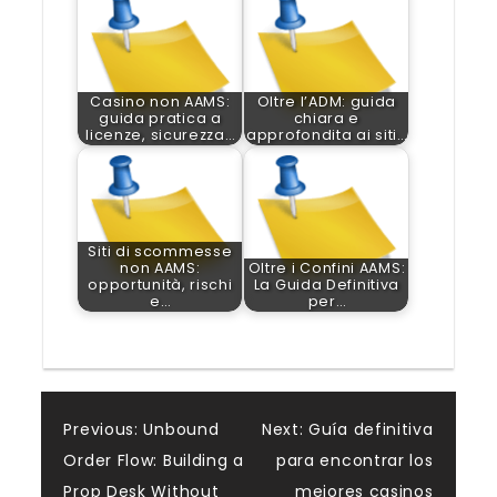
Casino non AAMS:
Oltre l’ADM: guida
guida pratica a
chiara e
licenze, sicurezza…
approfondita ai siti…
Siti di scommesse
non AAMS:
Oltre i Confini AAMS:
opportunità, rischi
La Guida Definitiva
e…
per…
Post
Previous:
Unbound
Next:
Guía definitiva
Order Flow: Building a
para encontrar los
navigation
Prop Desk Without
mejores casinos