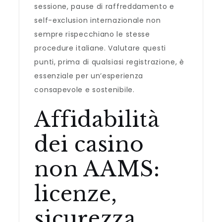
sessione, pause di raffreddamento e
self-exclusion internazionale non
sempre rispecchiano le stesse
procedure italiane. Valutare questi
punti, prima di qualsiasi registrazione, è
essenziale per un’esperienza
consapevole e sostenibile.
Affidabilità
dei casino
non AAMS:
licenze,
sicurezza,