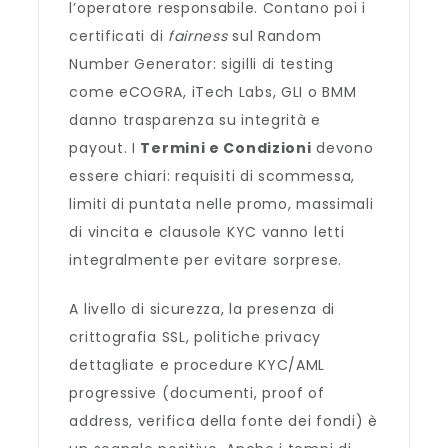
l’operatore responsabile. Contano poi i
certificati di
fairness
sul Random
Number Generator: sigilli di testing
come eCOGRA, iTech Labs, GLI o BMM
danno trasparenza su integrità e
payout. I
Termini e Condizioni
devono
essere chiari: requisiti di scommessa,
limiti di puntata nelle promo, massimali
di vincita e clausole KYC vanno letti
integralmente per evitare sorprese.
A livello di sicurezza, la presenza di
crittografia SSL, politiche privacy
dettagliate e procedure KYC/AML
progressive (documenti, proof of
address, verifica della fonte dei fondi) è