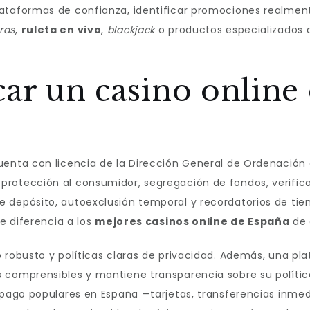
ataformas de confianza, identificar promociones realmente
ras
,
ruleta en vivo
,
blackjack
o productos especializados c
ar un casino online 
uenta con licencia de la Dirección General de Ordenació
rotección al consumidor, segregación de fondos, verific
e depósito, autoexclusión temporal y recordatorios de ti
ue diferencia a los
mejores casinos online de España
de 
 robusto y políticas claras de privacidad. Además, una pl
s comprensibles y mantiene transparencia sobre su políti
e pago populares en España —tarjetas, transferencias inme