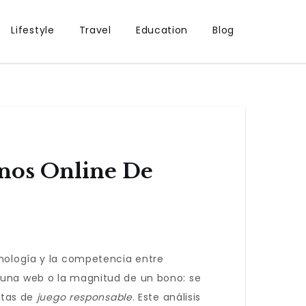
Lifestyle
Travel
Education
Blog
inos Online De
cnología y la competencia entre
e una web o la magnitud de un bono: se
entas de
juego responsable
. Este análisis