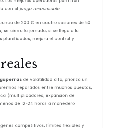
io. Los mejores operadores permiten
da con el
juego responsable
.
na banca de 200 € en cuatro sesiones de 50
se cierra la jornada; si se llega a la
 planificados, mejora el control y
reales
agaperras
de volatilidad alta, prioriza un
n premios repartidos entre muchos puestos,
ica (multiplicadores, expansión de
n menos de 12-24 horas a monedero
enes competitivos, límites flexibles y