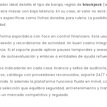
dor ideal detalla el tipo de baraja, reglas de
blackjack
(s
 ofrece mesas con baja latencia. En su caso, el valor no está
específicas como fichas doradas para ruleta. La posibilid
dad.
forma esporádica con foco en control financiero. Este usua
sesión y recordatorios de actividad. Un buen casino integ
s. Si el soporte puede aplicar pausas temporales y asesor
t de autoevaluación y enlaces a entidades de ayuda refuer
indicadores en cada casa: licencia y sellos de auditoría,
egos, catálogo con proveedores reconocidos, soporte 24/7
enida. Si además la plataforma funciona fluida en móvil, c
una selección que equilibra seguridad, entretenimiento y t
 un mercado competitivo y regulado.