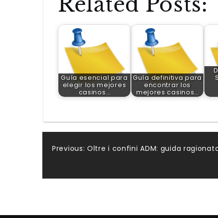
Related Posts:
D
Guía esencial para
Guía definitiva para
elegir los mejores
encontrar los
casinos…
mejores casinos…
Post
Previous:
Oltre i confini ADM: guida ragiona
navigation