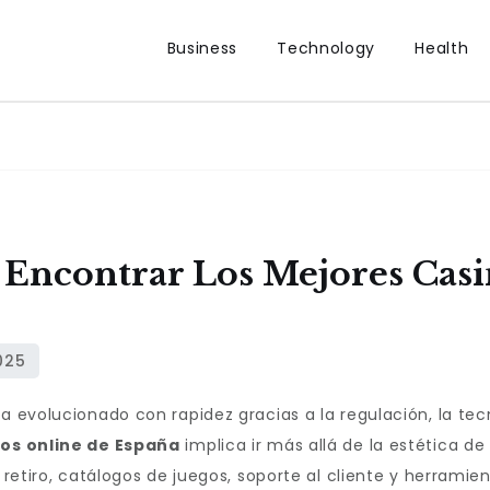
Business
Technology
Health
a Encontrar Los Mejores Cas
ha evolucionado con rapidez gracias a la regulación, la te
os online de España
implica ir más allá de la estética d
e retiro, catálogos de juegos, soporte al cliente y herrami