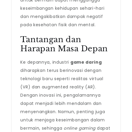
untuk bermain dapat mengganggu
keseimbangan kehidupan sehari-hari
dan mengakibatkan dampak negatif
pada kesehatan fisik dan mental.
Tantangan dan
Harapan Masa Depan
Ke depannya, industri
game daring
diharapkan terus berinovasi dengan
teknologi baru seperti realitas virtual
(VR) dan augmented reality (AR).
Dengan inovasi ini, pengalamannya
dapat menjadi lebih mendalam dan
menyenangkan. Namun, penting juga
untuk menjaga keseimbangan dalam
bermain, sehingga
online gaming
dapat