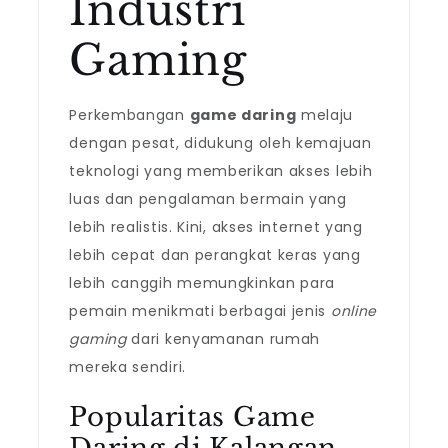
Industri
Gaming
Perkembangan
game daring
melaju
dengan pesat, didukung oleh kemajuan
teknologi yang memberikan akses lebih
luas dan pengalaman bermain yang
lebih realistis. Kini, akses internet yang
lebih cepat dan perangkat keras yang
lebih canggih memungkinkan para
pemain menikmati berbagai jenis
online
gaming
dari kenyamanan rumah
mereka sendiri.
Popularitas Game