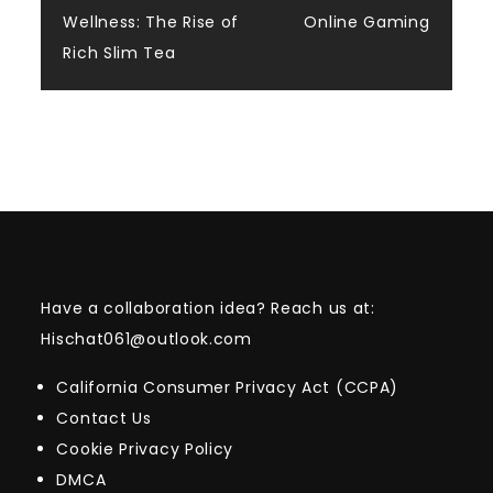
navigation
Wellness: The Rise of
Online Gaming
Rich Slim Tea
Have a collaboration idea? Reach us at:
Hischat061@outlook.com
California Consumer Privacy Act (CCPA)
Contact Us
Cookie Privacy Policy
DMCA