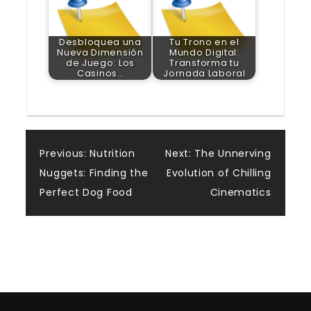
Desbloquea una
Tu Trono en el
Nueva Dimensión
Mundo Digital:
de Juego: Los
Transforma tu
Casinos…
Jornada Laboral
Post
Previous:
Nutrition
Next:
The Unnerving
Nuggets: Finding the
Evolution of Chilling
navigation
Perfect Dog Food
Cinematics