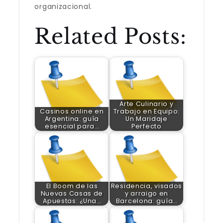
organizacional.
Related Posts:
Arte Culinario y
Casinos online en
Trabajo en Equipo:
Argentina: guía
Un Maridaje
esencial para…
Perfecto
El Boom de las
Residencia, visados
Nuevas Casas de
y arraigo en
Apuestas: ¿Una…
Barcelona: guía…