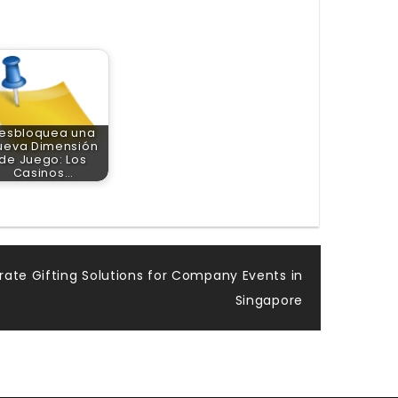
esbloquea una
ueva Dimensión
de Juego: Los
Casinos…
rate Gifting Solutions for Company Events in
Singapore