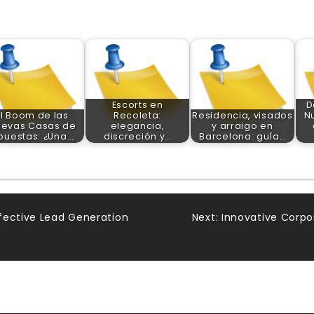
Escorts en
D
El Boom de las
Recoleta:
Residencia, visados
N
evas Casas de
elegancia,
y arraigo en
puestas: ¿Una…
discreción y…
Barcelona: guía…
fective Lead Generation
Next:
Innovative Corpo