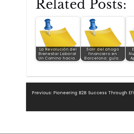
Related Posts:
La Revolución del
Salir del ahogo
Bienestar Laboral:
financiero en
Nu
Un Camino hacia…
Barcelona: guía…
A
Post
Previous:
Pioneering B2B Success Through Ef
navigation