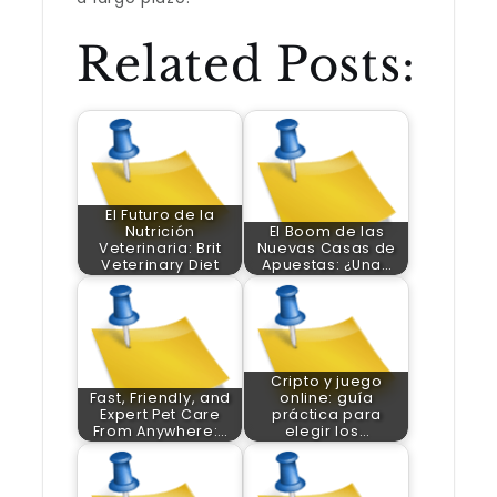
Related Posts:
El Futuro de la
Nutrición
El Boom de las
Veterinaria: Brit
Nuevas Casas de
Veterinary Diet
Apuestas: ¿Una…
Cripto y juego
Fast, Friendly, and
online: guía
Expert Pet Care
práctica para
From Anywhere:…
elegir los…