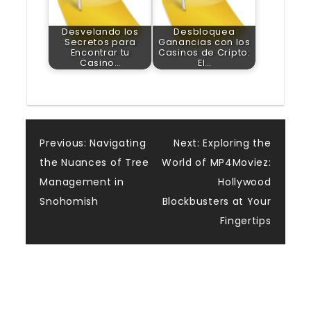
Desvelando los
Desbloquea
Secretos para
Ganancias con los
Encontrar tu
Casinos de Cripto:
Casino…
El…
Post
Previous:
Navigating
Next:
Exploring the
the Nuances of Tree
World of MP4Moviez:
navigation
Management in
Hollywood
Snohomish
Blockbusters at Your
Fingertips