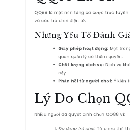
QQ88 là một nền tảng cá cược trực tuyến nổ
và các trò chơi điện tử.
Những Yếu Tố Đánh Gi
Giấy phép hoạt động:
Một trong
quan quản lý có thẩm quyền.
Chất lượng dịch vụ:
Dịch vụ khá
cậy.
Phản hồi từ người chơi:
Ý kiến 
Lý Do Chọn Q
Nhiều người đã quyết định chọn QQ88 vì:
Đa dạng trò chơi
: Từ cược thể t