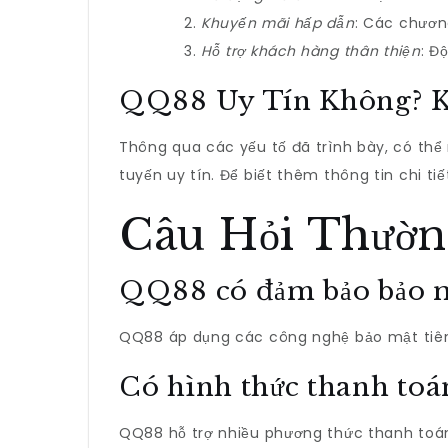
Khuyến mãi hấp dẫn
: Các chươn
Hỗ trợ khách hàng thân thiện
: Đ
QQ88 Uy Tín Không? K
Thông qua các yếu tố đã trình bày, có thể
tuyến uy tín. Để biết thêm thông tin chi ti
Câu Hỏi Thườn
QQ88 có đảm bảo bảo m
QQ88 áp dụng các công nghệ bảo mật tiên 
Có hình thức thanh toá
QQ88 hỗ trợ nhiều phương thức thanh toán p