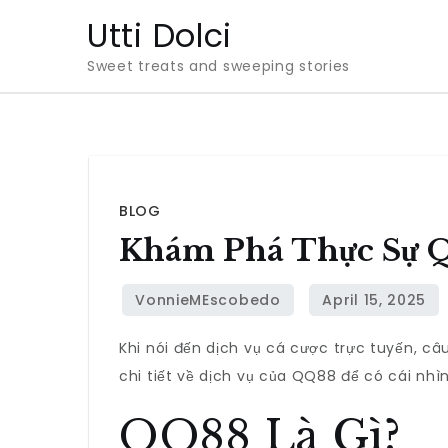
Skip
Utti Dolci
to
Sweet treats and sweeping stories
content
BLOG
Khám Phá Thực Sự Q
Khi nói đến dịch vụ cá cược trực tuyến, câu
chi tiết về dịch vụ của QQ88 để có cái nhìn
QQ88 Là Gì?