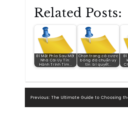
Related Posts:
Bí Mật Phía Sau Một
Chọn trang cá cược
Bí
Nhà Cái Uy Tín:
bóng đá chuẩn uy
Hành Trình Tìm…
tín: bí quyết…
Ch
Post
Previous:
The Ultimate Guide to Choosing the
navigation