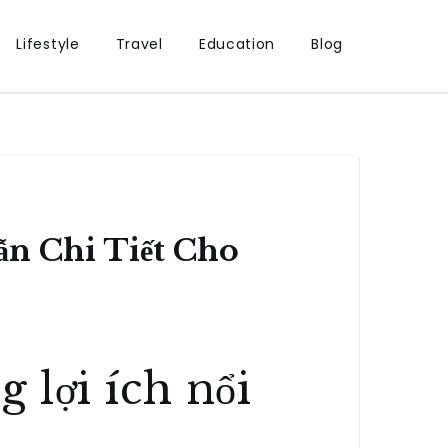
Lifestyle
Travel
Education
Blog
ẫn Chi Tiết Cho
 lợi ích nổi