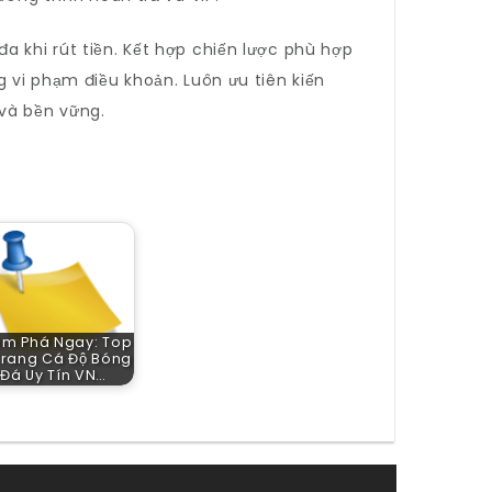
a khi rút tiền. Kết hợp chiến lược phù hợp
g vi phạm điều khoản. Luôn ưu tiên kiến
và bền vững.
m Phá Ngay: Top
Trang Cá Độ Bóng
Đá Uy Tín VN…