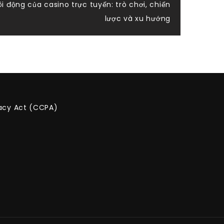
i động của casino trực tuyến: trò chơi, chiến
lược và xu hướng
vacy Act (CCPA)