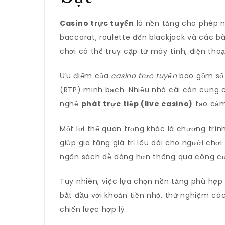
Casino trực tuyến
là nền tảng cho phép ng
baccarat, roulette đến blackjack và các bàn 
chơi có thể truy cập từ máy tính, điện th
Ưu điểm của
casino trực tuyến
bao gồm số 
(RTP) minh bạch. Nhiều nhà cái còn cung c
nghệ
phát trực tiếp (live casino)
tạo cảm 
Một lợi thế quan trọng khác là chương trì
giúp gia tăng giá trị lâu dài cho người chơ
ngân sách dễ dàng hơn thông qua công cụ 
Tuy nhiên, việc lựa chọn nền tảng phù hợp v
bắt đầu với khoản tiền nhỏ, thử nghiệm các
chiến lược hợp lý.