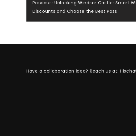
Post
Previous:
Unlocking Windsor Castle: Smart W
Discounts and Choose the Best Pass
navigation
Have a collaboration idea? Reach us at:
Hischa