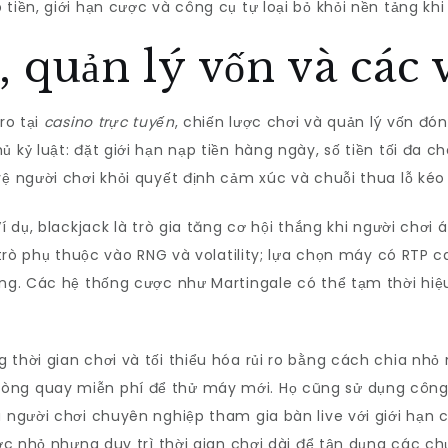
tiền, giới hạn cược và công cụ tự loại bỏ khỏi nền tảng khi 
, quản lý vốn và các v
ro tại
casino trực tuyến
, chiến lược chơi và quản lý vốn đó
 kỷ luật: đặt giới hạn nạp tiền hàng ngày, số tiền tối đa c
vệ người chơi khỏi quyết định cảm xúc và chuỗi thua lỗ kéo 
Ví dụ, blackjack là trò gia tăng cơ hội thắng khi người chơi
à trò phụ thuộc vào RNG và volatility; lựa chọn máy có RTP c
ộng. Các hệ thống cược như Martingale có thể tạm thời hiệ
 thời gian chơi và tối thiểu hóa rủi ro bằng cách chia nhỏ
òng quay miễn phí để thử máy mới. Họ cũng sử dụng công c
là người chơi chuyên nghiệp tham gia bàn live với giới hạ
ược nhỏ nhưng duy trì thời gian chơi dài để tận dụng các ch