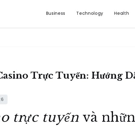
Business
Technology
Health
Casino Trực Tuyến
: Hướng D
o trực tuyến
và những