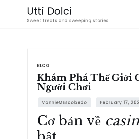
Skip
Utti Dolci
to
Sweet treats and sweeping stories
content
BLOG
Khám Phá Thế Giới
Người Chơi
Cơ bản về
casin
bật