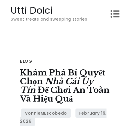
Skip
Utti Dolci
to
Sweet treats and sweeping stories
content
BLOG
Khám Phá Bí Quyết
Chọn
Nhà Cái Uy
Tín
Để Chơi An Toàn
Và Hiệu Quả