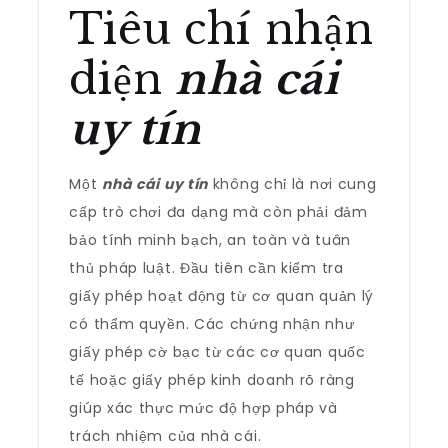
Tiêu chí nhận
diện
nhà cái
uy tín
Một
nhà cái uy tín
không chỉ là nơi cung
cấp trò chơi đa dạng mà còn phải đảm
bảo tính minh bạch, an toàn và tuân
thủ pháp luật. Đầu tiên cần kiểm tra
giấy phép hoạt động từ cơ quan quản lý
có thẩm quyền. Các chứng nhận như
giấy phép cờ bạc từ các cơ quan quốc
tế hoặc giấy phép kinh doanh rõ ràng
giúp xác thực mức độ hợp pháp và
trách nhiệm của nhà cái.