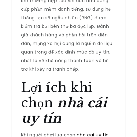
lớn thường hợp tác với các nhà cung
cấp phần mềm danh tiếng, sử dụng hệ
thống tạo số ngẫu nhiên (RNG) được
kiểm tra bởi bên thứ ba độc lập. Đánh
giá khách hàng và phản hồi trên diễn
đàn, mạng xã hội cũng là nguồn dữ liệu
quan trọng để xác định mức độ uy tín,
nhất là về khả năng thanh toán và hỗ
trợ khi xảy ra tranh chấp.
Lợi ích khi
chọn
nhà cái
uy tín
Khi người chơi lựa chọn
nha cai uy tin