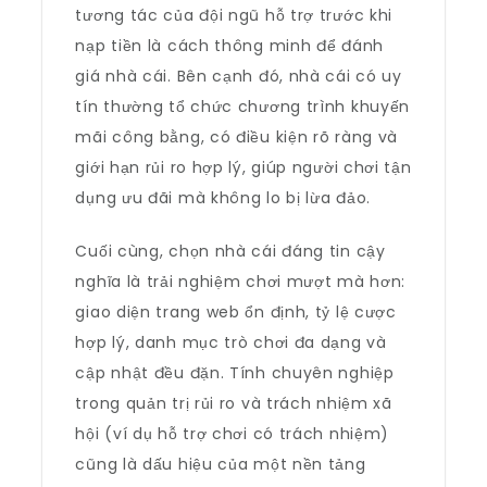
tương tác của đội ngũ hỗ trợ trước khi
nạp tiền là cách thông minh để đánh
giá nhà cái. Bên cạnh đó, nhà cái có uy
tín thường tổ chức chương trình khuyến
mãi công bằng, có điều kiện rõ ràng và
giới hạn rủi ro hợp lý, giúp người chơi tận
dụng ưu đãi mà không lo bị lừa đảo.
Cuối cùng, chọn nhà cái đáng tin cậy
nghĩa là trải nghiệm chơi mượt mà hơn:
giao diện trang web ổn định, tỷ lệ cược
hợp lý, danh mục trò chơi đa dạng và
cập nhật đều đặn. Tính chuyên nghiệp
trong quản trị rủi ro và trách nhiệm xã
hội (ví dụ hỗ trợ chơi có trách nhiệm)
cũng là dấu hiệu của một nền tảng