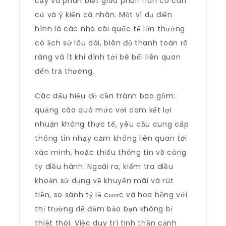
cậy và phân biệt giữa phàn nàn có căn
cứ và ý kiến cá nhân. Một ví dụ điển
hình là các nhà cái quốc tế lớn thường
có lịch sử lâu dài, biên độ thanh toán rõ
ràng và ít khi dính tới bê bối liên quan
đến trả thưởng.
Các dấu hiệu đỏ cần tránh bao gồm:
quảng cáo quá mức với cam kết lợi
nhuận không thực tế, yêu cầu cung cấp
thông tin nhạy cảm không liên quan tới
xác minh, hoặc thiếu thông tin về công
ty điều hành. Ngoài ra, kiểm tra điều
khoản sử dụng về khuyến mãi và rút
tiền, so sánh tỷ lệ cược và hoa hồng với
thị trường để đảm bảo bạn không bị
thiệt thòi. Việc duy trì tinh thần cảnh