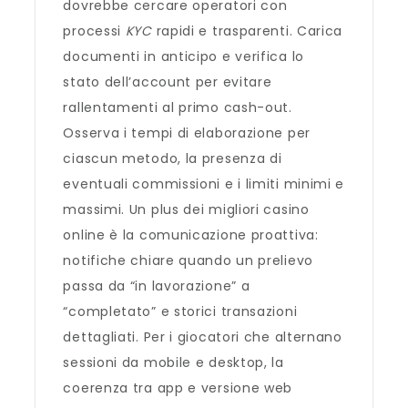
dovrebbe cercare operatori con
processi
KYC
rapidi e trasparenti. Carica
documenti in anticipo e verifica lo
stato dell’account per evitare
rallentamenti al primo cash-out.
Osserva i tempi di elaborazione per
ciascun metodo, la presenza di
eventuali commissioni e i limiti minimi e
massimi. Un plus dei migliori casino
online è la comunicazione proattiva:
notifiche chiare quando un prelievo
passa da “in lavorazione” a
“completato” e storici transazioni
dettagliati. Per i giocatori che alternano
sessioni da mobile e desktop, la
coerenza tra app e versione web