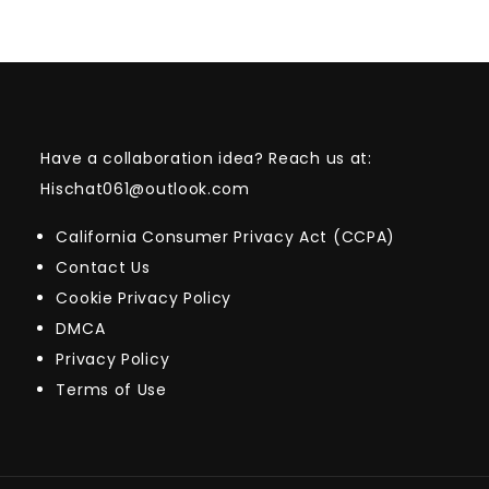
Have a collaboration idea? Reach us at:
Hischat061@outlook.com
California Consumer Privacy Act (CCPA)
Contact Us
Cookie Privacy Policy
DMCA
Privacy Policy
Terms of Use