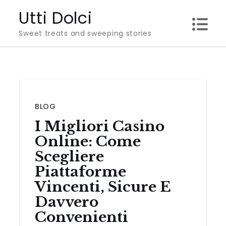
Skip
Utti Dolci
to
Sweet treats and sweeping stories
content
BLOG
I Migliori Casino
Online: Come
Scegliere
Piattaforme
Vincenti, Sicure E
Davvero
Convenienti