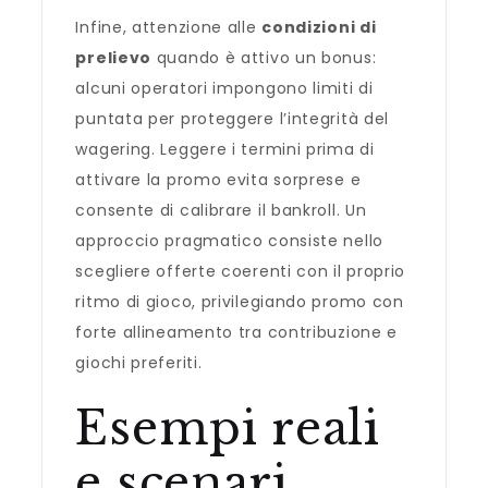
Infine, attenzione alle
condizioni di
prelievo
quando è attivo un bonus:
alcuni operatori impongono limiti di
puntata per proteggere l’integrità del
wagering. Leggere i termini prima di
attivare la promo evita sorprese e
consente di calibrare il bankroll. Un
approccio pragmatico consiste nello
scegliere offerte coerenti con il proprio
ritmo di gioco, privilegiando promo con
forte allineamento tra contribuzione e
giochi preferiti.
Esempi reali
e scenari