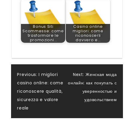
Bonus Siti
Casino online
Scommesse: come
migliori: come
trasformare le
riconoscerli
promozioni…
davvero e…
Post
Previous:
I migliori
Next:
Женская мода
casino online: come
онлайн: как покупать с
navigation
riconoscere qualità,
уверенностью и
sicurezza e valore
удовольствием
reale