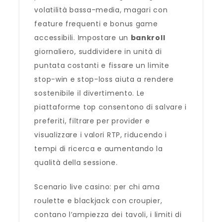
volatilità bassa-media, magari con
feature frequenti e bonus game
accessibili. Impostare un
bankroll
giornaliero, suddividere in unità di
puntata costanti e fissare un limite
stop-win e stop-loss aiuta a rendere
sostenibile il divertimento. Le
piattaforme top consentono di salvare i
preferiti, filtrare per provider e
visualizzare i valori RTP, riducendo i
tempi di ricerca e aumentando la
qualità della sessione.
Scenario live casino: per chi ama
roulette e blackjack con croupier,
contano l’ampiezza dei tavoli, i limiti di