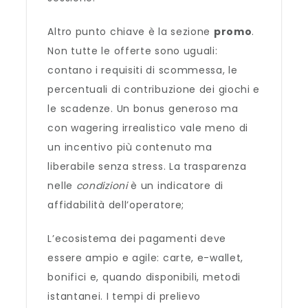
Altro punto chiave è la sezione
promo
.
Non tutte le offerte sono uguali:
contano i requisiti di scommessa, le
percentuali di contribuzione dei giochi e
le scadenze. Un bonus generoso ma
con wagering irrealistico vale meno di
un incentivo più contenuto ma
liberabile senza stress. La trasparenza
nelle
condizioni
è un indicatore di
affidabilità dell’operatore;
L’ecosistema dei pagamenti deve
essere ampio e agile: carte, e-wallet,
bonifici e, quando disponibili, metodi
istantanei. I tempi di prelievo