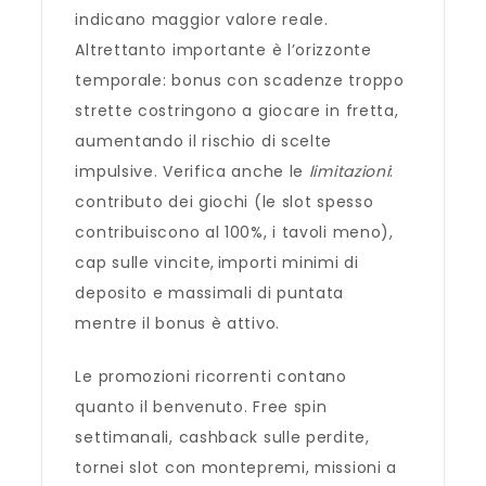
indicano maggior valore reale.
Altrettanto importante è l’orizzonte
temporale: bonus con scadenze troppo
strette costringono a giocare in fretta,
aumentando il rischio di scelte
impulsive. Verifica anche le
limitazioni
:
contributo dei giochi (le slot spesso
contribuiscono al 100%, i tavoli meno),
cap sulle vincite, importi minimi di
deposito e massimali di puntata
mentre il bonus è attivo.
Le promozioni ricorrenti contano
quanto il benvenuto. Free spin
settimanali, cashback sulle perdite,
tornei slot con montepremi, missioni a