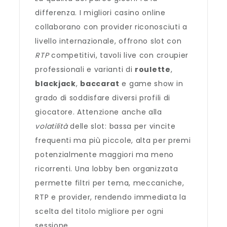
differenza. I migliori casino online
collaborano con provider riconosciuti a
livello internazionale, offrono slot con
RTP
competitivi, tavoli live con croupier
professionali e varianti di
roulette
,
blackjack
,
baccarat
e game show in
grado di soddisfare diversi profili di
giocatore. Attenzione anche alla
volatilità
delle slot: bassa per vincite
frequenti ma più piccole, alta per premi
potenzialmente maggiori ma meno
ricorrenti. Una lobby ben organizzata
permette filtri per tema, meccaniche,
RTP e provider, rendendo immediata la
scelta del titolo migliore per ogni
sessione.