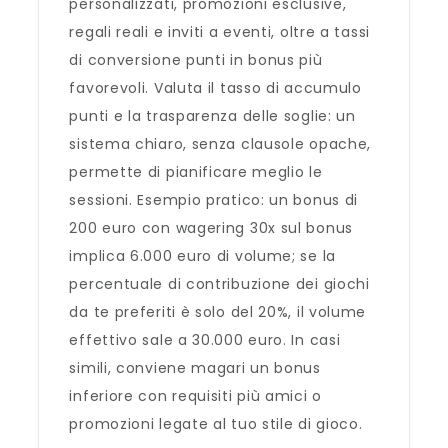
personalizzati, promozioni esclusive,
regali reali e inviti a eventi, oltre a tassi
di conversione punti in bonus più
favorevoli. Valuta il tasso di accumulo
punti e la trasparenza delle soglie: un
sistema chiaro, senza clausole opache,
permette di pianificare meglio le
sessioni. Esempio pratico: un bonus di
200 euro con wagering 30x sul bonus
implica 6.000 euro di volume; se la
percentuale di contribuzione dei giochi
da te preferiti è solo del 20%, il volume
effettivo sale a 30.000 euro. In casi
simili, conviene magari un bonus
inferiore con requisiti più amici o
promozioni legate al tuo stile di gioco.