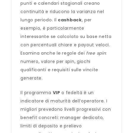
punti e calendari stagionali creano
continuità e riducono la varianza nel
lungo periodo. Il
cashback
, per
esempio, è particolarmente
interessante se calcolato su base netta
con percentuali chiare e payout veloci.
Esamina anche le regole dei
free spin
:
numero, valore per spin, giochi
qualificanti e requisiti sulle vincite
generate.
Il programma
VIP
o fedeltà è un
indicatore di maturità dell’operatore. I
migliori prevedono livelli progressivi con
benefit concreti: manager dedicato,
limiti di deposito e prelievo