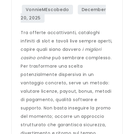
Tra offerte accattivanti, cataloghi
infiniti di slot e tavoli live sempre aperti,
capire quali siano davvero
i migliori
casino online
può sembrare complesso.
Per trasformare una scelta
potenzialmente dispersiva in un
vantaggio concreto, serve un metodo:
valutare licenze, payout, bonus, metodi
di pagamento, qualità software e
supporto. Non basta inseguire la promo
del momento; occorre un approccio
strutturato che garantisca sicurezza,
divertimento e ritorno sul tempo