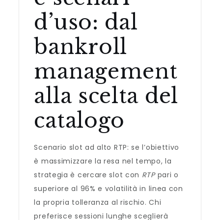
d’uso: dal
bankroll
management
alla scelta del
catalogo
Scenario slot ad alto RTP: se l’obiettivo
è massimizzare la resa nel tempo, la
strategia è cercare slot con
RTP
pari o
superiore al 96% e volatilità in linea con
la propria tolleranza al rischio. Chi
preferisce sessioni lunghe sceglierà