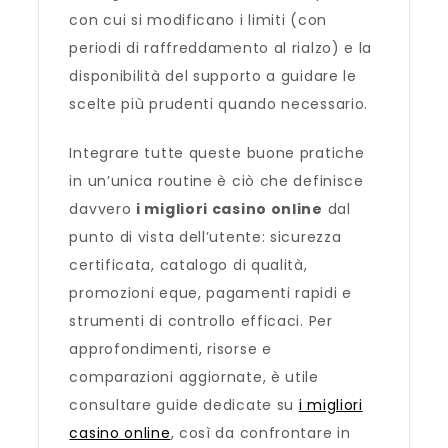
con cui si modificano i limiti (con
periodi di raffreddamento al rialzo) e la
disponibilità del supporto a guidare le
scelte più prudenti quando necessario.
Integrare tutte queste buone pratiche
in un’unica routine è ciò che definisce
davvero
i migliori casino online
dal
punto di vista dell’utente: sicurezza
certificata, catalogo di qualità,
promozioni eque, pagamenti rapidi e
strumenti di controllo efficaci. Per
approfondimenti, risorse e
comparazioni aggiornate, è utile
consultare guide dedicate su
i migliori
casino online
, così da confrontare in