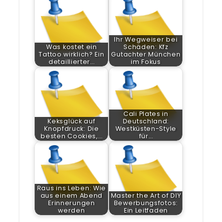
Ihr Wegweiser bei
Was kostet ein
Schäden: Kfz
Tattoo wirklich? Ein
Gutachter München
detaillierter…
im Fokus
Cali Plates in
Keksglück auf
Deutschland:
Knopfdruck: Die
Westküsten-Style
besten Cookies,…
für…
Raus ins Leben: Wie
aus einem Abend
Master the Art of DIY
Erinnerungen
Bewerbungsfotos:
werden
Ein Leitfaden