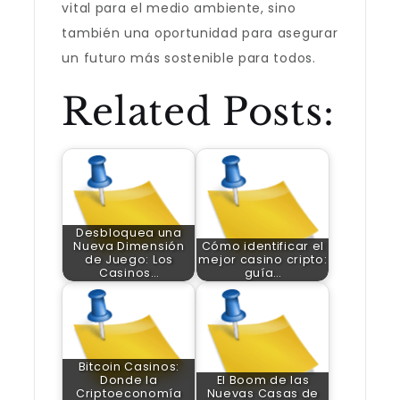
vital para el medio ambiente, sino
también una oportunidad para asegurar
un futuro más sostenible para todos.
Related Posts:
Desbloquea una
Nueva Dimensión
Cómo identificar el
de Juego: Los
mejor casino cripto:
Casinos…
guía…
Bitcoin Casinos:
Donde la
El Boom de las
Criptoeconomía
Nuevas Casas de