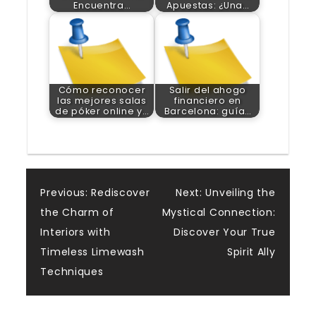
Encuentra…
Apuestas: ¿Una…
Cómo reconocer
Salir del ahogo
las mejores salas
financiero en
de póker online y…
Barcelona: guía…
Post
Previous:
Rediscover
Next:
Unveiling the
the Charm of
Mystical Connection:
navigation
Interiors with
Discover Your True
Timeless Limewash
Spirit Ally
Techniques