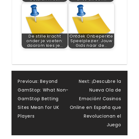
De stille kracht
Ontdek Onbeperkte
onder je voeten:
Speelplezier: Jouw
daarom kies je…
Gids naar de…
Post
Previous:
Beyond
Next:
¡Descubre la
GamStop: What Non-
Nueva Ola de
navigation
GamStop Betting
Emoción! Casinos
Sites Mean for UK
Online en España que
Players
Revolucionan el
Juego