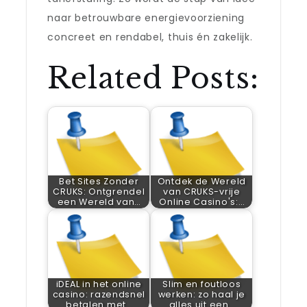
naar betrouwbare energievoorziening
concreet en rendabel, thuis én zakelijk.
Related Posts:
Bet Sites Zonder
Ontdek de Wereld
CRUKS: Ontgrendel
van CRUKS-vrije
een Wereld van…
Online Casino's:…
iDEAL in het online
Slim en foutloos
casino: razendsnel
werken: zo haal je
betalen met…
alles uit een…