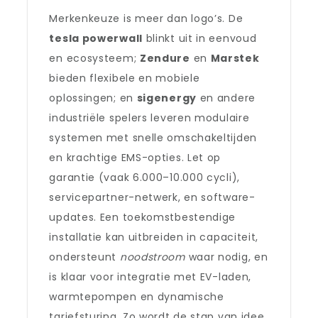
Merkenkeuze is meer dan logo’s. De
tesla powerwall
blinkt uit in eenvoud
en ecosysteem;
Zendure
en
Marstek
bieden flexibele en mobiele
oplossingen; en
sigenergy
en andere
industriële spelers leveren modulaire
systemen met snelle omschakeltijden
en krachtige EMS-opties. Let op
garantie (vaak 6.000–10.000 cycli),
servicepartner-netwerk, en software-
updates. Een toekomstbestendige
installatie kan uitbreiden in capaciteit,
ondersteunt
noodstroom
waar nodig, en
is klaar voor integratie met EV-laden,
warmtepompen en dynamische
tariefsturing. Zo wordt de stap van idee