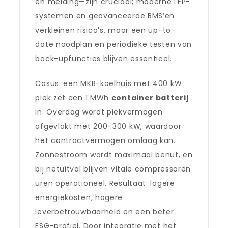
en melding—zijn cruciaal; moderne LFP-
systemen en geavanceerde BMS’en
verkleinen risico’s, maar een up-to-
date noodplan en periodieke testen van
back-upfuncties blijven essentieel.
Casus: een MKB-koelhuis met 400 kW
piek zet een 1 MWh
container batterij
in. Overdag wordt piekvermogen
afgevlakt met 200–300 kW, waardoor
het contractvermogen omlaag kan.
Zonnestroom wordt maximaal benut, en
bij netuitval blijven vitale compressoren
uren operationeel. Resultaat: lagere
energiekosten, hogere
leverbetrouwbaarheid en een beter
ESG-profiel. Door integratie met het