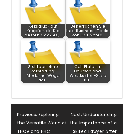
Keksglück auf
Beherrschen Sie
Knopfdruck: Die
Ihre Business-Tools:
besten Cookies,…
Von HCL Notes…
Sichtbar ohne
Cali Plates in
Zerstörung:
Deutschland:
Moderne Wege
Westküsten-Style
der…
für…
Post
Previous:
Exploring
Next:
Understanding
the Versatile World of
the Importance of a
navigation
THCA and HHC
Skilled Lawyer After