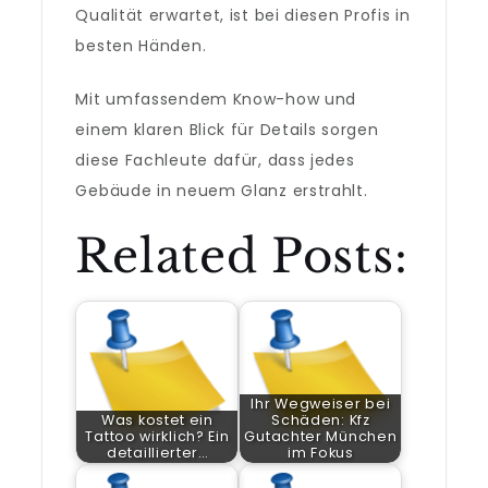
Qualität erwartet, ist bei diesen Profis in
besten Händen.
Mit umfassendem Know-how und
einem klaren Blick für Details sorgen
diese Fachleute dafür, dass jedes
Gebäude in neuem Glanz erstrahlt.
Related Posts:
Ihr Wegweiser bei
Was kostet ein
Schäden: Kfz
Tattoo wirklich? Ein
Gutachter München
detaillierter…
im Fokus