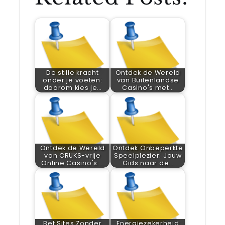
De stille kracht
Ontdek de Wereld
onder je voeten:
van Buitenlandse
daarom kies je…
Casino's met…
Ontdek de Wereld
Ontdek Onbeperkte
van CRUKS-vrije
Speelplezier: Jouw
Online Casino's:…
Gids naar de…
Bet Sites Zonder
Energiezekerheid