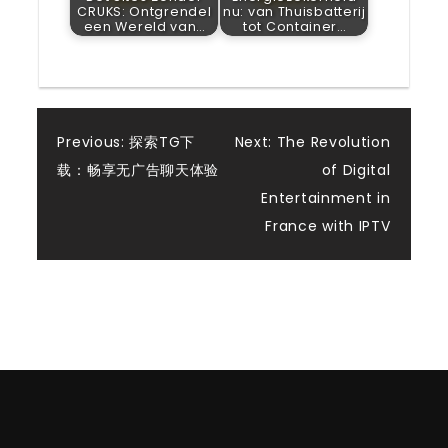
CRUKS: Ontgrendel
nu: van Thuisbatterij
een Wereld van…
tot Container…
Post
Previous:
探索TG下
Next:
The Revolution
载：畅享无广告聊天体验
of Digital
navigation
Entertainment in
France with IPTV