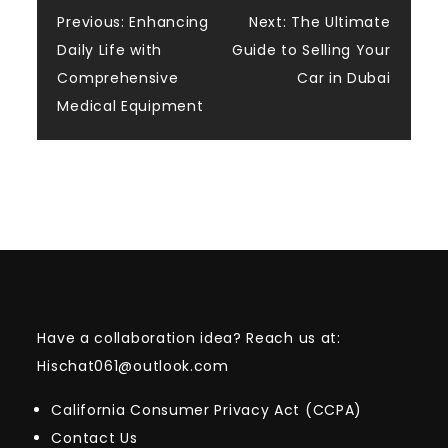
Post
Previous:
Enhancing
Next:
The Ultimate
Daily Life with
Guide to Selling Your
navigation
Comprehensive
Car in Dubai
Medical Equipment
Have a collaboration idea? Reach us at:
Hischat061@outlook.com
California Consumer Privacy Act (CCPA)
Contact Us