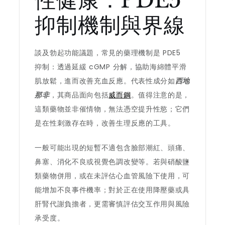
性健康：PDE5
抑制機制與界線
談及勃起功能議題，常見的藥理機制是 PDE5
抑制：透過延緩 cGMP 分解，協助海綿體平滑
肌放鬆，進而改善充血反應。代表性成分如
西地
那非
，其商品面向包括
威而鋼
。值得注意的是，
這類藥物並非催情物，無法憑空提升性慾；它們
是在性刺激存在時，改善生理反應的工具。
一般可能出現的短暫不適包含臉部潮紅、頭痛、
鼻塞、消化不良或視覺色調改變等。若與硝酸鹽
類藥物併用，或在未評估心血管風險下使用，可
能增加不良事件機率；對於正在使用降壓藥或具
肝腎代謝負擔者，更需審慎評估交互作用與風險
承受度。