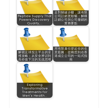
走對關鍵步驟，讓有限
Peptide Supply That
公司註銷更順暢：解構
Powers Discovery:
註銷公司與公司撤銷的
Quality,…
實務要點
用有限責任撐起你的生
解锁足球投注平台的全
意藍圖：從構想到在香
维攻略：从安全辨识到
港成立公司的一站式指
高价值下注的实战思维
南
Exploring
Transformative
Treatments for
Men's Health…