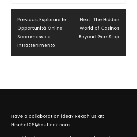
Post
Previous:
Esplorare le
Next:
The Hidden
Opportunità Online:
World of Casinos
navigation
Scommesse e
Beyond GamStop
Intrattenimento
Have a collaboration idea? Reach us at:
Hischat061@outlook.com