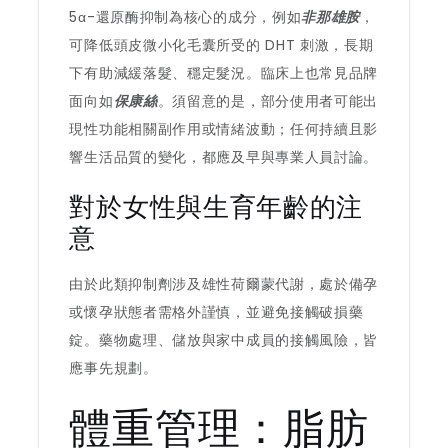
5α-還原酶抑制為核心的成分，例如
非那雄胺
，
可降低頭皮微小化毛囊所受的 DHT 刺激，長期
下有助減緩落髮、穩定髮況。臨床上也常見品牌
面向如
保康絲
。須留意的是，部分使用者可能出
現性功能相關副作用或情緒波動；任何持續且影
響生活品質的變化，都應及早與專業人員討論。
對於女性與生育年齡的注
意
由於此類抑制劑涉及雄性荷爾蒙代謝，處於備孕
或懷孕狀態者需格外謹慎，並避免接觸破損藥
錠。藥物處理、儲放與家中成員的接觸風險，皆
應事先規劃。
體重管理：脂肪