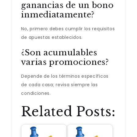
ganancias de un bono
inmediatamente?
No, primero debes cumplir los requisitos
de apuestas establecidos.
¿Son acumulables
varias promociones?
Depende de los términos específicos
de cada casa; revisa siempre las
condiciones.
Related Posts: