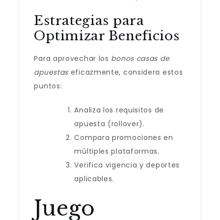
Estrategias para
Optimizar Beneficios
Para aprovechar los
bonos casas de
apuestas
eficazmente, considera estos
puntos:
Analiza los requisitos de
apuesta (rollover).
Compara promociones en
múltiples plataformas.
Verifica vigencia y deportes
aplicables.
Juego