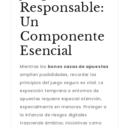
Responsable:
Un
Componente
Esencial
Mientras los
bonos casas de apuestas
amplían posibilidades, recordar los
principios del juego seguro es vital. La
exposición temprana a entornos de
apuestas requiere especial atención,
especialmente en menores. Proteger a
la infancia de riesgos digitales
trasciende ámbitos; iniciativas como