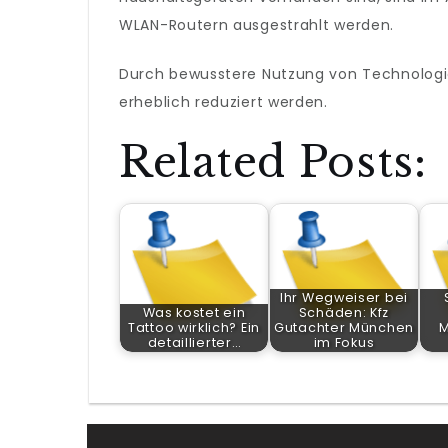
WLAN-Routern ausgestrahlt werden.
Durch bewusstere Nutzung von Technolog
erheblich reduziert werden.
Related Posts:
Ihr Wegweiser bei
Was kostet ein
Schäden: Kfz
Tattoo wirklich? Ein
Gutachter München
M
detaillierter…
im Fokus