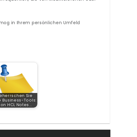
mog in Ihrem persönlichen Umfeld
eherrschen Sie
e Business-Tools:
Von HCL Notes…