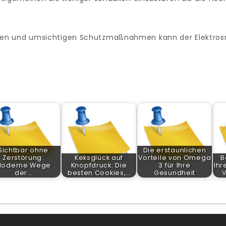
ien und umsichtigen Schutzmaßnahmen kann der Elektros
Sichtbar ohne
Die erstaunlichen
Zerstörung:
Keksglück auf
Vorteile von Omega
B
oderne Wege
Knopfdruck: Die
3 für Ihre
Ihr
der…
besten Cookies,…
Gesundheit