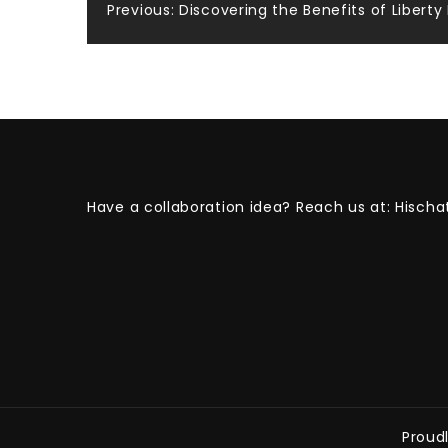
Post
Previous:
Discovering the Benefits of Liberty 
navigation
Have a collaboration idea? Reach us at:
Hischa
Proud