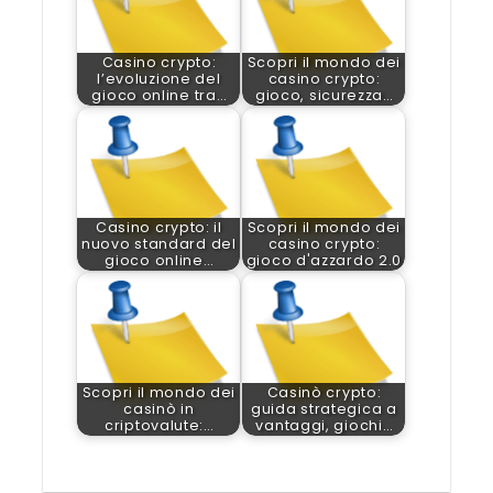
Casino crypto:
Scopri il mondo dei
l’evoluzione del
casino crypto:
gioco online tra…
gioco, sicurezza…
Casino crypto: il
Scopri il mondo dei
nuovo standard del
casino crypto:
gioco online…
gioco d'azzardo 2.0
Scopri il mondo dei
Casinò crypto:
casinò in
guida strategica a
criptovalute:…
vantaggi, giochi…