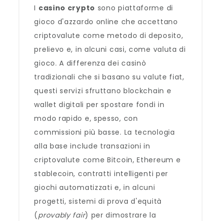
I
casino crypto
sono piattaforme di
gioco d'azzardo online che accettano
criptovalute come metodo di deposito,
prelievo e, in alcuni casi, come valuta di
gioco. A differenza dei casinò
tradizionali che si basano su valute fiat,
questi servizi sfruttano blockchain e
wallet digitali per spostare fondi in
modo rapido e, spesso, con
commissioni più basse. La tecnologia
alla base include transazioni in
criptovalute come Bitcoin, Ethereum e
stablecoin, contratti intelligenti per
giochi automatizzati e, in alcuni
progetti, sistemi di prova d'equità
(
provably fair
) per dimostrare la