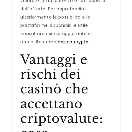
valutare la trasparenza e l'affidabilità
dell'offerta. Per approfondire
ulteriormente le possibilità e le
piattaforme disponibili, è utile
consultare risorse aggiornate e
recensite come
casino crypto
.
Vantaggi e
rischi dei
casinò che
accettano
criptovalute: