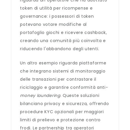
riguarda un operatore che ha adottato
token di utilità per ricompense e
governance: i possessori di token
potevano votare modifiche al
portafoglio giochi e ricevere cashback,
creando una comunità più coinvolta e
riducendo l'abbandono degli utenti.
Un altro esempio riguarda piattaforme
che integrano sistemi di monitoraggio
delle transazioni per contrastare il
riciclaggio e garantire conformità anti-
money laundering
. Queste soluzioni
bilanciano privacy e sicurezza, offrendo
procedure KYC opzionali per maggiori
limiti di prelievo e protezione contro
frodi. Le partnership tra operatori