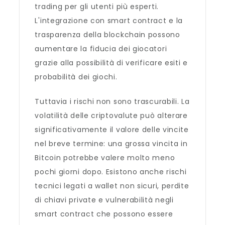
trading per gli utenti più esperti.
L'integrazione con smart contract e la
trasparenza della blockchain possono
aumentare la fiducia dei giocatori
grazie alla possibilità di verificare esiti e
probabilità dei giochi.
Tuttavia i rischi non sono trascurabili. La
volatilità delle criptovalute può alterare
significativamente il valore delle vincite
nel breve termine: una grossa vincita in
Bitcoin potrebbe valere molto meno
pochi giorni dopo. Esistono anche rischi
tecnici legati a wallet non sicuri, perdite
di chiavi private e vulnerabilità negli
smart contract che possono essere