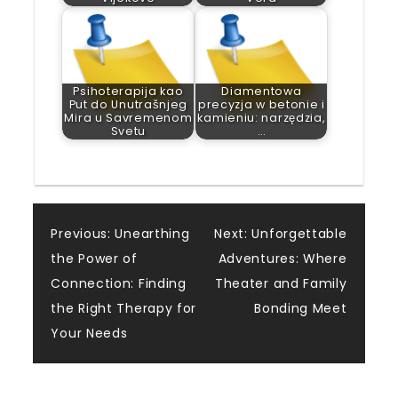
Psihoterapija kao
Diamentowa
Put do Unutrašnjeg
precyzja w betonie i
Mira u Savremenom
kamieniu: narzędzia,
Svetu
…
Post
Previous:
Unearthing
Next:
Unforgettable
the Power of
Adventures: Where
navigation
Connection: Finding
Theater and Family
the Right Therapy for
Bonding Meet
Your Needs