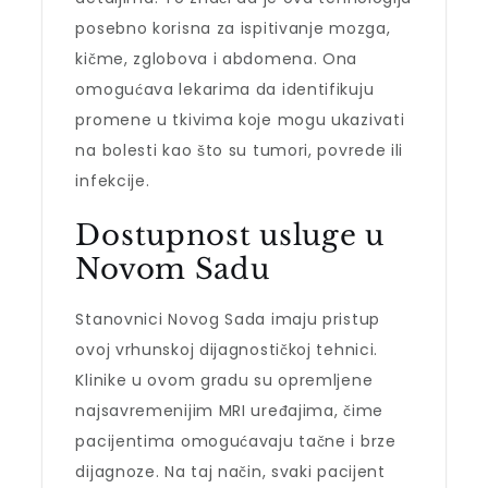
posebno korisna za ispitivanje mozga,
kičme, zglobova i abdomena. Ona
omogućava lekarima da identifikuju
promene u tkivima koje mogu ukazivati
na bolesti kao što su tumori, povrede ili
infekcije.
Dostupnost usluge u
Novom Sadu
Stanovnici Novog Sada imaju pristup
ovoj vrhunskoj dijagnostičkoj tehnici.
Klinike u ovom gradu su opremljene
najsavremenijim MRI uređajima, čime
pacijentima omogućavaju tačne i brze
dijagnoze. Na taj način, svaki pacijent