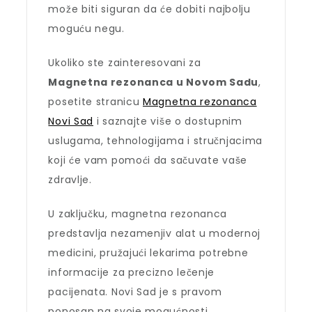
može biti siguran da će dobiti najbolju
moguću negu.
Ukoliko ste zainteresovani za
Magnetna rezonanca u Novom Sadu
,
posetite stranicu
Magnetna rezonanca
Novi Sad
i saznajte više o dostupnim
uslugama, tehnologijama i stručnjacima
koji će vam pomoći da sačuvate vaše
zdravlje.
U zaključku, magnetna rezonanca
predstavlja nezamenjiv alat u modernoj
medicini, pružajući lekarima potrebne
informacije za precizno lečenje
pacijenata. Novi Sad je s pravom
ponosan na svoje mogućnosti