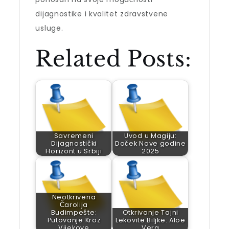
dijagnostike i kvalitet zdravstvene
usluge.
Related Posts:
Savremeni
Uvod u Magiju:
Dijagnostički
Doček Nove godine
Horizont u Srbiji
2025
Neotkrivena
Čarolija
Budimpešte:
Otkrivanje Tajni
Putovanje Kroz
Lekovite Biljke: Aloe
Vijekove
Vera