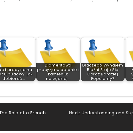
Diamentowa
Dlaczego Wynajem
c i precyzja na
precyzja w betonie i
Bieżni Staje Się
acu budowy: jak
kamieniu:
Coraz Bardziej
dobierać…
narzędzia,…
Popularny?
 The Role of a French
Next:
Understanding and Sup