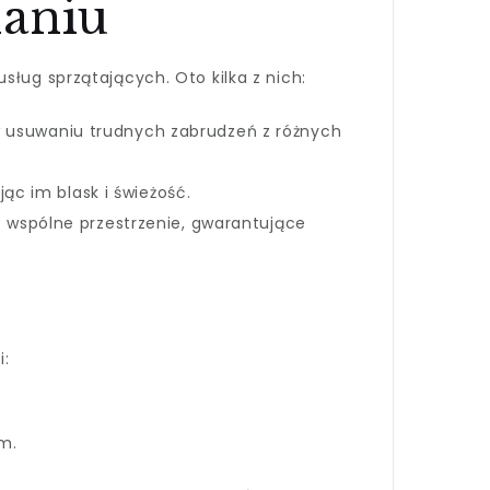
naniu
sług sprzątających. Oto kilka z nich:
 w usuwaniu trudnych zabrudzeń z różnych
c im blask i świeżość.
 wspólne przestrzenie, gwarantujące
i:
m.