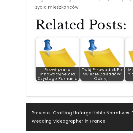
życia mieszkańców.
Related Posts:
Rozwiązania
Twój Przewodnik Po
Mo
Innowacyjne dla
Świecie Zakładów:
pl
Czystego Poznania
Odkryj…
Post
Previous:
Crafting Unforgettable Narratives:
Wedding Videographer in France
navigation