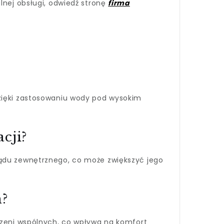
lnej obsługi, odwiedź stronę
firma
dzięki zastosowaniu wody pod wysokim
cji?
lądu zewnętrznego, co może zwiększyć jego
h?
trzeni wspólnych, co wpływa na komfort