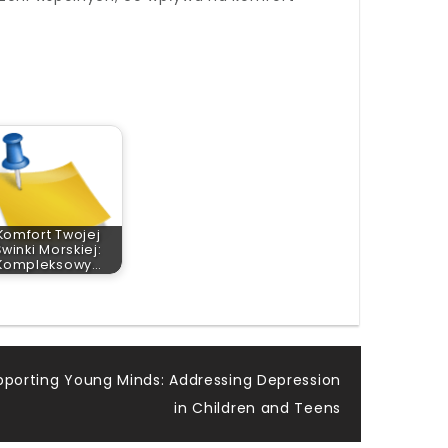
Komfort Twojej
Świnki Morskiej:
Kompleksowy…
porting Young Minds: Addressing Depression
in Children and Teens