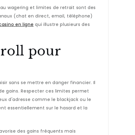
au wagering et limites de retrait sont des
canaux (chat en direct, email, téléphone)
casino en ligne
qui illustre plusieurs des
kroll pour
sir sans se mettre en danger financier. Il
t de gains. Respecter ces limites permet
s jeux d'adresse comme le blackjack ou le
t essentiellement sur le hasard et la
 favorise des gains fréquents mais