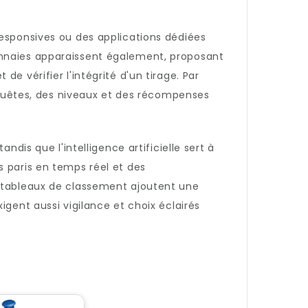
responsives ou des applications dédiées
onnaies apparaissent également, proposant
e vérifier l'intégrité d'un tirage. Par
s quêtes, des niveaux et des récompenses
ndis que l'intelligence artificielle sert à
s paris en temps réel et des
t tableaux de classement ajoutent une
igent aussi vigilance et choix éclairés