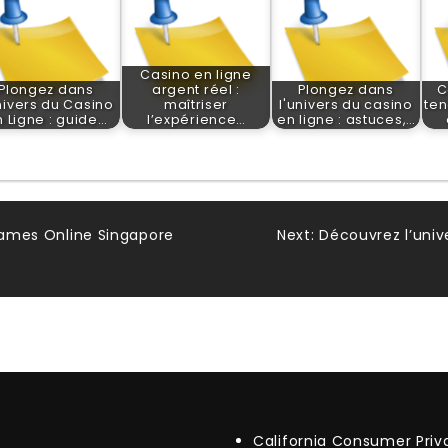
Casino en ligne
Plongez dans
argent réel :
Plongez dans
C
nivers du Casino
maîtriser
l'univers du casino
ten
 Ligne : guide…
l’expérience…
en ligne : astuces,…
 Games Online Singapore
Next:
Découvrez l’univ
California Consumer Pri