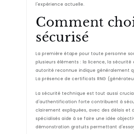
l'expérience actuelle.
Comment choisi
sécurisé
La première étape pour toute personne souh
plusieurs éléments : la licence, la sécurit
autorité reconnue indique généralement qu
La présence de certificats RNG (générateu
La sécurité technique est tout aussi cruci
d'authentification forte contribuent à séc
clairement expliquées, avec des délais et d
spécialisés aide à se faire une idée objec
démonstration gratuits permettant d'essaye