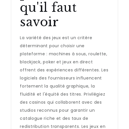
qu'il faut
savoir
La variété des jeux est un critère
déterminant pour choisir une
plateforme : machines à sous, roulette,
blackjack, poker et jeux en direct
offrent des expériences différentes. Les
logiciels des fournisseurs influencent
fortement la qualité graphique, la
fluidité et l'équité des titres. Privilégiez
des casinos qui collaborent avec des
studios reconnus pour garantir un
catalogue riche et des taux de
redistribution transparents. Les jeux en