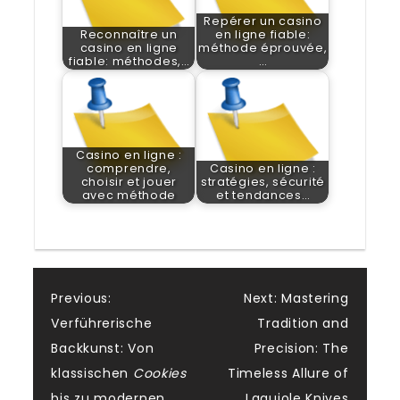
Repérer un casino
Reconnaître un
en ligne fiable:
casino en ligne
méthode éprouvée,
fiable: méthodes,…
…
Casino en ligne :
comprendre,
Casino en ligne :
choisir et jouer
stratégies, sécurité
avec méthode
et tendances…
Post
Previous:
Next:
Mastering
Verführerische
Tradition and
navigation
Backkunst: Von
Precision: The
klassischen
Cookies
Timeless Allure of
bis zu modernen
Laguiole Knives