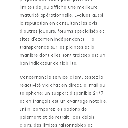
limites de jeu affiche une meilleure
maturité opérationnelle. Évaluez aussi
la réputation en consultant les avis
d'autres joueurs, forums spécialisés et
sites d'examen indépendants — la
transparence sur les plaintes et la
manière dont elles sont traitées est un
bon indicateur de fiabilité.
Concernant le service client, testez la
réactivité via chat en direct, e-mail ou
téléphone; un support disponible 24/7
et en français est un avantage notable.
Enfin, comparez les options de
paiement et de retrait : des délais
clairs, des limites raisonnables et