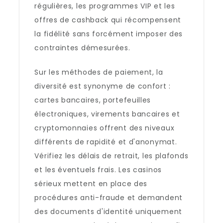
régulières, les programmes VIP et les
offres de cashback qui récompensent
la fidélité sans forcément imposer des
contraintes démesurées.
Sur les méthodes de paiement, la
diversité est synonyme de confort :
cartes bancaires, portefeuilles
électroniques, virements bancaires et
cryptomonnaies offrent des niveaux
différents de rapidité et d'anonymat.
Vérifiez les délais de retrait, les plafonds
et les éventuels frais. Les casinos
sérieux mettent en place des
procédures anti-fraude et demandent
des documents d'identité uniquement