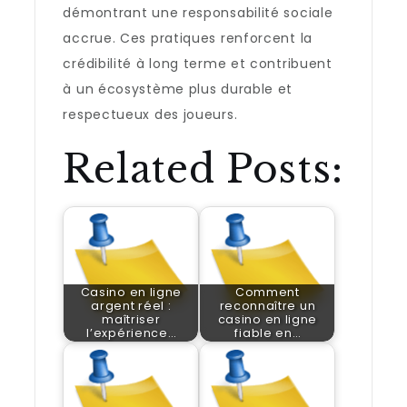
démontrant une responsabilité sociale
accrue. Ces pratiques renforcent la
crédibilité à long terme et contribuent
à un écosystème plus durable et
respectueux des joueurs.
Related Posts:
Casino en ligne
Comment
argent réel :
reconnaître un
maîtriser
casino en ligne
l’expérience…
fiable en…