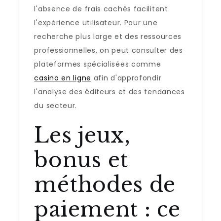
l'absence de frais cachés facilitent
l'expérience utilisateur. Pour une
recherche plus large et des ressources
professionnelles, on peut consulter des
plateformes spécialisées comme
casino en ligne
afin d'approfondir
l'analyse des éditeurs et des tendances
du secteur.
Les jeux,
bonus et
méthodes de
paiement : ce