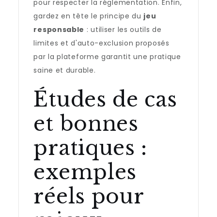
pour respecter la réglementation. Enfin,
gardez en tête le principe du
jeu
responsable
: utiliser les outils de
limites et d'auto-exclusion proposés
par la plateforme garantit une pratique
saine et durable.
Études de cas
et bonnes
pratiques :
exemples
réels pour