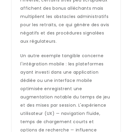
l'inverse, certains sites peu scrupuleux
affichent des bonus alléchants mais
multiplient les obstacles administratifs
pour les retraits, ce qui génère des avis
négatifs et des procédures signalées
aux régulateurs.
Un autre exemple tangible concerne
l'intégration mobile : les plateformes
ayant investi dans une application
dédiée ou une interface mobile
optimisée enregistrent une
augmentation notable du temps de jeu
et des mises par session. L'expérience
utilisateur (UX) — navigation fluide,
temps de chargement courts et
options de recherche — influence