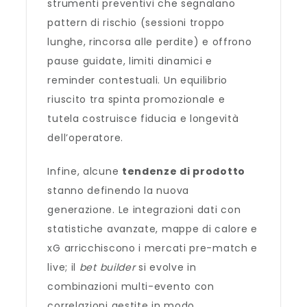
strumenti preventivi che segnalano
pattern di rischio (sessioni troppo
lunghe, rincorsa alle perdite) e offrono
pause guidate, limiti dinamici e
reminder contestuali. Un equilibrio
riuscito tra spinta promozionale e
tutela costruisce fiducia e longevità
dell’operatore.
Infine, alcune
tendenze di prodotto
stanno definendo la nuova
generazione. Le integrazioni dati con
statistiche avanzate, mappe di calore e
xG arricchiscono i mercati pre-match e
live; il
bet builder
si evolve in
combinazioni multi-evento con
correlazioni gestite in modo