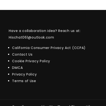
Have a collaboration idea? Reach us at:
Hischat061@outlook.com
California Consumer Privacy Act (CCPA)
Contact Us
Cookie Privacy Policy
DMCA
Privacy Policy
Terms of Use