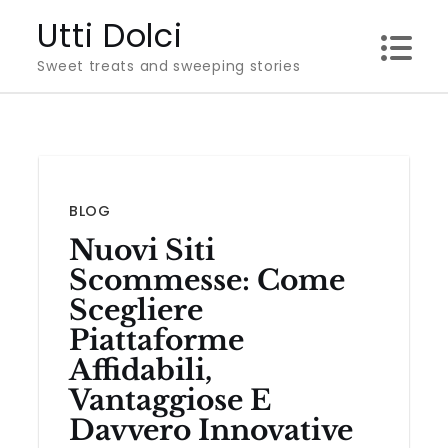
Skip
Utti Dolci
to
Sweet treats and sweeping stories
content
BLOG
Nuovi Siti
Scommesse: Come
Scegliere
Piattaforme
Affidabili,
Vantaggiose E
Davvero Innovative