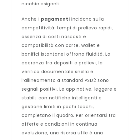
nicchie esigenti.
Anche i
pagamenti
incidono sulla
competitività: tempi di prelievo rapidi,
assenza di costi nascosti e
compatibilità con carte, wallet e
bonifici istantanei offrono fluidità. La
coerenza tra depositi e prelievi, la
verifica documentale snella e
l’allineamento a standard PSD2 sono
segnali positivi. Le app native, leggere e
stabili, con notifiche intelligenti e
gestione limiti in pochi tocchi,
completano il quadro. Per orientarsi tra
offerte e condizioni in continua
evoluzione, una risorsa utile è una