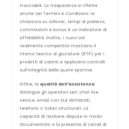
tracciabili. La trasparenza si riflette
anche nei Termini e Condizioni: la
chiarezza su rollover, tempi di prelievo,
commissioni e bonus è un indicatore di
affidabilità. Inoltre, i
nuovi siti
realmente competitivi mostrano il
ritorno teorico al giocatore (RTP) per i
prodotti di casinò e applicano controlli
sull’integrità delle quote sportive.
Infine, la
qualità dell’assistenza
distingue gli operatori seri: chat live
veloce, email con SLA dichiarati,
telefono o ticket strutturati. La
capacità di risolvere dispute in modo
documentato e la presenza di canali di