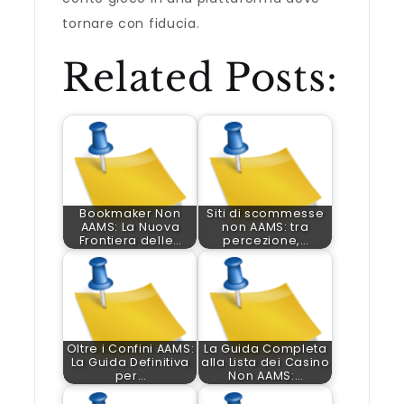
tornare con fiducia.
Related Posts:
Bookmaker Non
Siti di scommesse
AAMS: La Nuova
non AAMS: tra
Frontiera delle…
percezione,…
Oltre i Confini AAMS:
La Guida Completa
La Guida Definitiva
alla Lista dei Casino
per…
Non AAMS:…