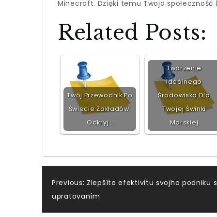
Minecraft. Dzięki temu Twoja społeczność
Related Posts:
Tworzenie
Idealnego
Twój Przewodnik Po
Środowiska Dla
Świecie Zakładów:
Twojej Świnki
Odkryj…
Morskiej
Post
Previous:
Zlepšíte efektivitu svojho podniku
upratovaním
navigation