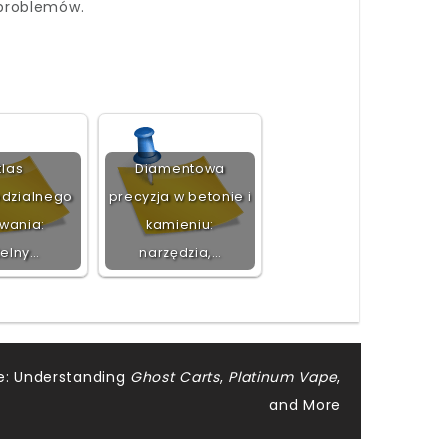
 problemów.
tlas
Diamentowa
dzialnego
precyzja w betonie i
wania:
kamieniu:
telny…
narzędzia,…
e: Understanding
Ghost Carts
,
Platinum Vape
,
and More