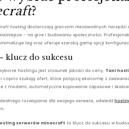
craft
?
raft hosting
dostarczają graczom niezawodnych narzędzi d
ważniejsze – na grze i budowaniu społeczności. Profesjona
imalizuje lag oraz oferuje szeroką gamę opcji konfiguracj
 klucz do sukcesu
yborze hostingu jest stosunek jakości do ceny.
Tani host
ci często szukają ofert, które połączą ekonomię z zaawa
e z modami, automatyczne kopiowanie zapasowe i skalow
 idealnego rozwiązania dla swojego serwera, odwiedź
hostin
m.
osting serwerów minecraft
to klucz do sukcesu w budow