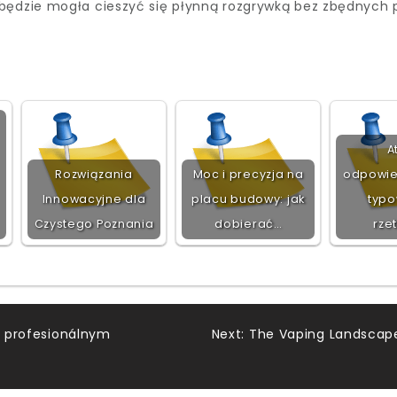
 będzie mogła cieszyć się płynną rozgrywką bez zbędnych
A
Rozwiązania
Moc i precyzja na
odpowie
Innowacyjne dla
placu budowy: jak
typo
Czystego Poznania
dobierać…
rze
 s profesionálnym
Next:
The Vaping Landscap