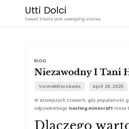
Skip
Utti Dolci
to
Sweet treats and sweeping stories
content
BLOG
Niezawodny I Tani 
W dzisiejszych czasach, gdy popularność gr
odpowiedniego
hosting minecraft
może b
Dlaczego wart