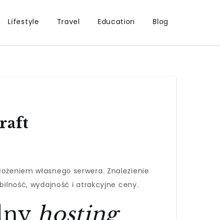
Lifestyle
Travel
Education
Blog
raft
ałożeniem własnego serwera. Znalezienie
lność, wydajność i atrakcyjne ceny.
alny
hosting