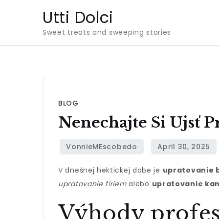
Skip
Utti Dolci
to
Sweet treats and sweeping stories
content
BLOG
Nenechajte Si Ujsť P
V dnešnej hektickej dobe je
upratovanie b
upratovanie firiem
alebo
upratovanie kan
Výhody profes