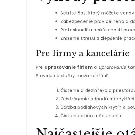
Šetríte čas, ktorý môžete venova
Zabezpečenie pravidelného a dô
Profesionalita a skúsenosti prac
Zníženie stresu a zlepšenie pra
Pre firmy a kancelárie
Pre
upratovanie firiem
a
upratovanie kan
Pravidelné služby môžu zahŕňať:
Čistenie a dezinfekcia priestoro
Odstránenie odpadu a recykláci
Údržba podlahových krytín a po
Čistenie okien a čalúnenia.
Najčastejšie o