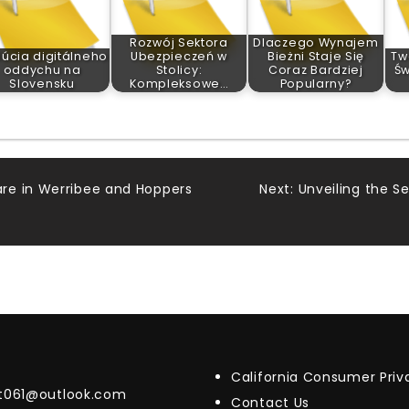
Rozwój Sektora
Dlaczego Wynajem
lúcia digitálneho
Ubezpieczeń w
Bieżni Staje Się
Tw
oddychu na
Stolicy:
Coraz Bardziej
Św
Slovensku
Kompleksowe…
Popularny?
re in Werribee and Hoppers
Next:
Unveiling the Se
California Consumer Pri
t061@outlook.com
Contact Us