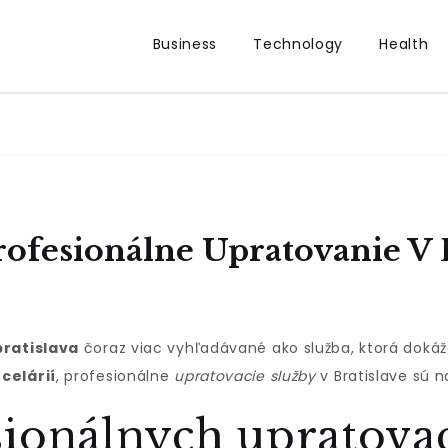
Business
Technology
Health
rofesionálne Upratovanie V 
ratislava
čoraz viac vyhľadávané ako služba, ktorá dokáže 
celárií
, profesionálne
upratovacie služby
v Bratislave sú n
ionálnych upratovac