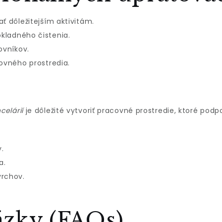
ť dôležitejším aktivitám.
kladného čistenia.
ovníkov.
covného prostredia.
celárií
je dôležité vytvoriť pracovné prostredie, ktoré pod
v.
a.
vrchov.
tázky (FAQs)