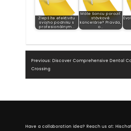
Máte šancu poraziť
Zlepšíte efektivitu
stávkové
Evo
svojho podniku s
kancelárie? Pravda,
profesionálnym…
o…
Post
Previous:
Discover Comprehensive Dental Ca
Crossing
navigation
Have a collaboration idea? Reach us at:
Hischa