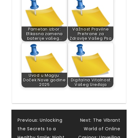
Pametan izbor:
Važnost Pravilne
Efikasna zamena
Prehrane za
baterije vašeg…
Zdravlje Vašeg Psa
Uvod u Magiju:
Doček Nove godine
Digitalna Vitalnost
2025
Vašeg Uređaja
Post
Previous:
Unlocking
Next:
The Vibrant
the Secrets to a
World of Online
Healthy Smile: Night
Casinos: Unveiling