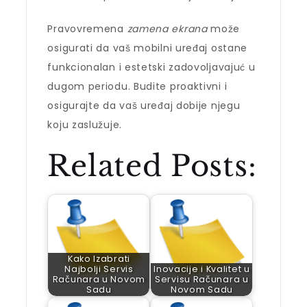
Pravovremena
zamena ekrana
može
osigurati da vaš mobilni uređaj ostane
funkcionalan i estetski zadovoljavajuć u
dugom periodu. Budite proaktivni i
osigurajte da vaš uređaj dobije njegu
koju zaslužuje.
Related Posts:
Kako Izabrati
Najbolji Servis
Inovacije i Kvalitet u
Računara u Novom
Servisu Računara u
Sadu
Novom Sadu