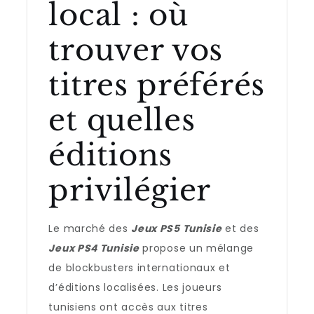
local : où
trouver vos
titres préférés
et quelles
éditions
privilégier
Le marché des
Jeux PS5 Tunisie
et des
Jeux PS4 Tunisie
propose un mélange
de blockbusters internationaux et
d’éditions localisées. Les joueurs
tunisiens ont accès aux titres