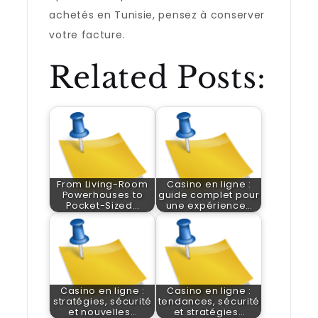
achetés en Tunisie, pensez à conserver
votre facture.
Related Posts:
From Living-Room
Casino en ligne :
Powerhouses to
guide complet pour
Pocket-Sized…
une expérience…
Casino en ligne :
Casino en ligne :
stratégies, sécurité
tendances, sécurité
et nouvelles…
et stratégies…