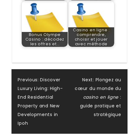
Casino en ligne :
Bonus Olympe
comprendre,
Casino : décodez
choisir et jouer
les offres et…
avec méthode
Post
Previous:
Discover
Next:
Plongez au
Luxury Living: High-
cœur du monde du
navigation
End Residential
casino en ligne
:
Property and New
guide pratique et
Developments in
stratégique
Ipoh