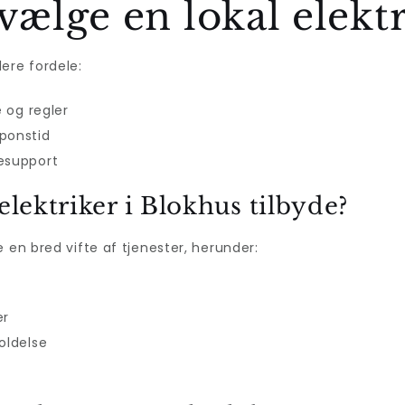
vælge en lokal elekt
ere fordele:
e og regler
ponstid
desupport
elektriker i Blokhus tilbyde?
e en bred vifte af tjenester, herunder:
er
oldelse