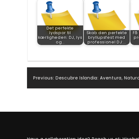
Det perfekte
lydspor til
Skab den perfekte
Få
kærligheden: DJ, lys
bryllupsfest med
pr
og…
professionel DJ:…
Post
Previous:
Descubre Islandia: Aventura, Natura
navigation