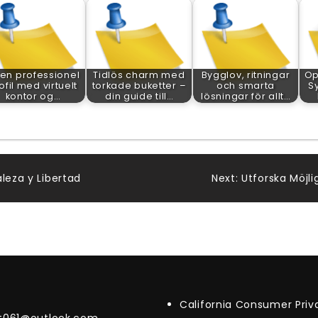
 en professionel
Tidlös charm med
Bygglov, ritningar
Op
ofil med virtuelt
torkade buketter –
och smarta
S
kontor og…
din guide till…
lösningar för allt…
leza y Libertad
Next:
Utforska Möjl
California Consumer Pri