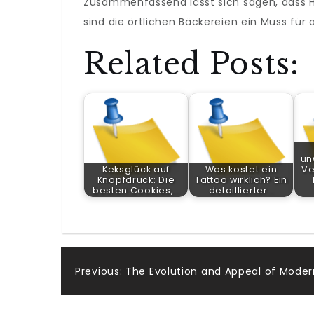
Zusammenfassend lässt sich sagen, dass Hei
sind die örtlichen Bäckereien ein Muss für 
Related Posts:
un
Keksglück auf
Was kostet ein
Ve
Knopfdruck: Die
Tattoo wirklich? Ein
besten Cookies,…
detaillierter…
Post
Previous:
The Evolution and Appeal of Mod
navigation