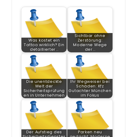
Sichtbar ohne
Was kostet ein
Zerstörung:
Tattoo wirklich? Ein
Moderne Wege
detaillierter…
der…
Die unentdeckte
Ihr Wegweiser bei
Welt der
Schäden: Kfz
Sicherheitsprüfung
Gutachter München
en in Unternehmen
im Fokus
Der Aufstieg des
Parken neu
Sicherheitsdienstes
gedacht: Moderne