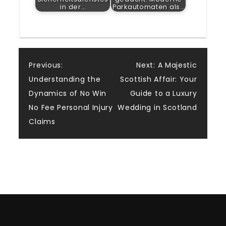
in der…
Parkautomaten als…
Post
Previous:
Next:
A Majestic
Understanding the
Scottish Affair: Your
navigation
Dynamics of No Win
Guide to a Luxury
No Fee Personal Injury
Wedding in Scotland
Claims