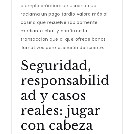
ejemplo práctico: un usuario que
reclama un pago tardío valora más al
casino que resuelve rápidamente
mediante chat y confirma la
transacción que al que ofrece bonos
llamativos pero atención deficiente.
Seguridad,
responsabilid
ad y casos
reales: jugar
con cabeza