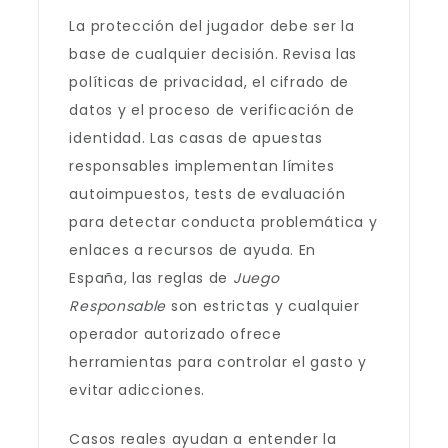
La protección del jugador debe ser la
base de cualquier decisión. Revisa las
políticas de privacidad, el cifrado de
datos y el proceso de verificación de
identidad. Las casas de apuestas
responsables implementan límites
autoimpuestos, tests de evaluación
para detectar conducta problemática y
enlaces a recursos de ayuda. En
España, las reglas de
Juego
Responsable
son estrictas y cualquier
operador autorizado ofrece
herramientas para controlar el gasto y
evitar adicciones.
Casos reales ayudan a entender la