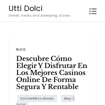
Skip
Utti Dolci
to
Sweet treats and sweeping stories
content
BLOG
Descubre Cómo
Elegir Y Disfrutar En
Los Mejores Casinos
Online De Forma
Segura Y Rentable