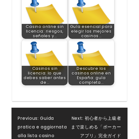
Casino online sin
Guía esencial para
licencia: riesgos,
elegir los mejores
señales y…
casinos…
Casinos sin
Descubre los
licencia: lo que
casinos online en
debes saber antes
España: guía
de…
completa…
Post
Previous:
Guida
Next:
初心者から上級者
pratica e aggiornata
まで楽しめる「ポーカー
navigation
alla lista casino
アプリ」完全ガイド