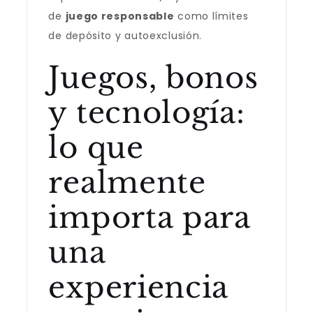
de
juego responsable
como límites
de depósito y autoexclusión.
Juegos, bonos
y tecnología:
lo que
realmente
importa para
una
experiencia