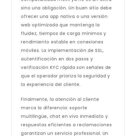
sino una obligación. Un buen sitio debe
ofrecer una app nativa o una versión
web optimizada que mantenga la
fluidez, tiempos de carga mínimos y
rendimiento estable en conexiones
móviles. La implementación de SSL,
autentificación en dos pasos y
verificación KYC rápida son señales de
que el operador prioriza la seguridad y
la experiencia del cliente.
Finalmente, la atención al cliente
marca la diferencia: soporte
multilingüe, chat en vivo inmediato y
respuestas eficientes a reclamaciones
garantizan un servicio profesional. Un