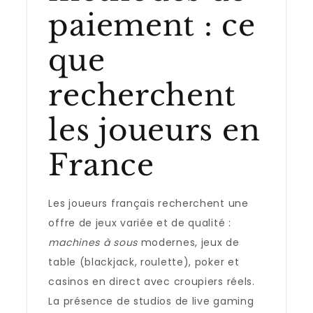
paiement : ce
que
recherchent
les joueurs en
France
Les joueurs français recherchent une
offre de jeux variée et de qualité :
machines à sous
modernes, jeux de
table (blackjack, roulette), poker et
casinos en direct avec croupiers réels.
La présence de studios de live gaming