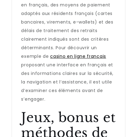
en français, des moyens de paiement
adaptés aux résidents français (cartes
bancaires, virements, e-wallets) et des
délais de traitement des retraits
clairement indiqués sont des critères
déterminants. Pour découvrir un
exemple de
casino en ligne francais
proposant une interface en français et
des informations claires sur la sécurité,
la navigation et l’assistance, il est utile
d’examiner ces éléments avant de
s’engager.
Jeux, bonus et
méthodes de