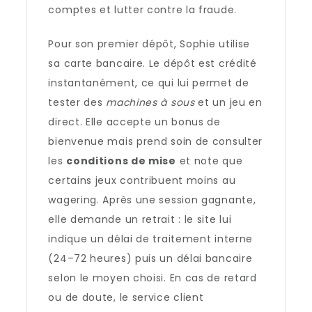
comptes et lutter contre la fraude.
Pour son premier dépôt, Sophie utilise
sa carte bancaire. Le dépôt est crédité
instantanément, ce qui lui permet de
tester des
machines à sous
et un jeu en
direct. Elle accepte un bonus de
bienvenue mais prend soin de consulter
les
conditions de mise
et note que
certains jeux contribuent moins au
wagering. Après une session gagnante,
elle demande un retrait : le site lui
indique un délai de traitement interne
(24–72 heures) puis un délai bancaire
selon le moyen choisi. En cas de retard
ou de doute, le service client