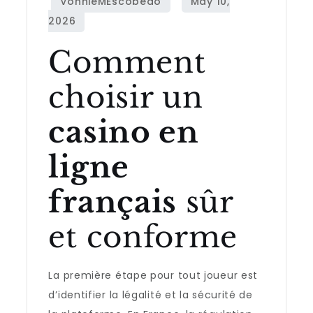
Comment
choisir un
casino en
ligne
français
sûr
et conforme
La première étape pour tout joueur est
d’identifier la légalité et la sécurité de