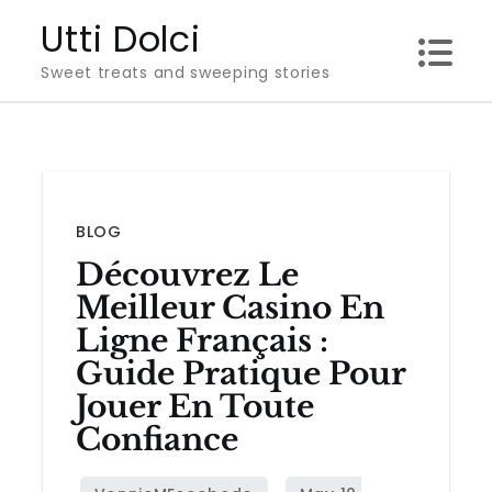
Skip
Utti Dolci
to
Sweet treats and sweeping stories
content
BLOG
Découvrez Le
Meilleur Casino En
Ligne Français :
Guide Pratique Pour
Jouer En Toute
Confiance