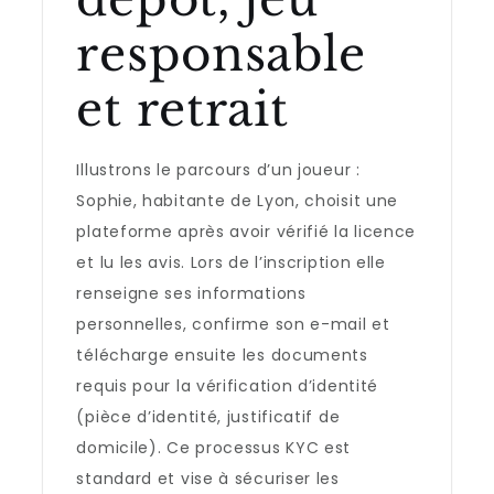
responsable
et retrait
Illustrons le parcours d’un joueur :
Sophie, habitante de Lyon, choisit une
plateforme après avoir vérifié la licence
et lu les avis. Lors de l’inscription elle
renseigne ses informations
personnelles, confirme son e-mail et
télécharge ensuite les documents
requis pour la vérification d’identité
(pièce d’identité, justificatif de
domicile). Ce processus KYC est
standard et vise à sécuriser les