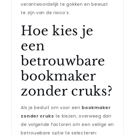
verantwoordelijk te gokken en bewust
te zijn van de risico’s.
Hoe kies je
een
betrouwbare
bookmaker
zonder cruks?
Als je besluit om voor een
bookmaker
zonder cruks
te kiezen, overweeg dan
de volgende factoren om een veilige en
betrouwbare optie te selecteren: