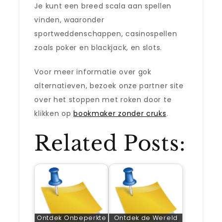
Je kunt een breed scala aan spellen
vinden, waaronder
sportweddenschappen, casinospellen
zoals poker en blackjack, en slots.
Voor meer informatie over gok
alternatieven, bezoek onze partner site
over het stoppen met roken door te
klikken op
bookmaker zonder cruks
.
Related Posts:
Ontdek Onbeperkte
Ontdek de Wereld