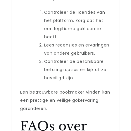
Controleer de licenties van
het platform. Zorg dat het
een legitieme goklicentie
heeft.
Lees recensies en ervaringen
van andere gebruikers.
Controleer de beschikbare
betalingsopties en kijk of ze
beveiligd zijn.
Een betrouwbare bookmaker vinden kan
een prettige en veilige gokervaring
garanderen.
FAQs over