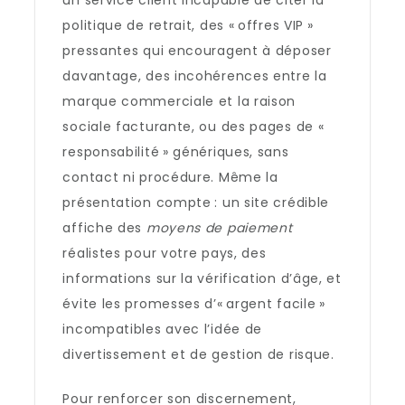
un service client incapable de citer la
politique de retrait, des « offres VIP »
pressantes qui encouragent à déposer
davantage, des incohérences entre la
marque commerciale et la raison
sociale facturante, ou des pages de «
responsabilité » génériques, sans
contact ni procédure. Même la
présentation compte : un site crédible
affiche des
moyens de paiement
réalistes pour votre pays, des
informations sur la vérification d’âge, et
évite les promesses d’« argent facile »
incompatibles avec l’idée de
divertissement et de gestion de risque.
Pour renforcer son discernement,