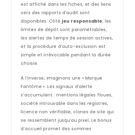
est affiché dans les fiches, et des liens
vers des rapports d’audit sont
disponibles. Côté
jeu responsable
, les
limites de dépôt sont paramétrables,
les alertes de temps de session actives,
et la procédure d’auto-exclusion est
simple et irrévocable pendant la durée
choisie.
À l’inverse, imaginons une « Marque
Fantôme ». Les signaux d’alerte
s’accumulent : mentions légales floues,
société introuvable dans les registres,
licence non vérifiable, clones de site qui
se ressemblent jusqu’au pixel. Le bonus
d’accueil promet des sommes