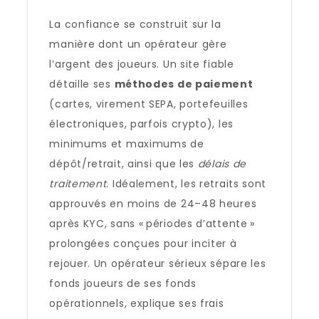
La confiance se construit sur la
manière dont un opérateur gère
l’argent des joueurs. Un site fiable
détaille ses
méthodes de paiement
(cartes, virement SEPA, portefeuilles
électroniques, parfois crypto), les
minimums et maximums de
dépôt/retrait, ainsi que les
délais de
traitement
. Idéalement, les retraits sont
approuvés en moins de 24–48 heures
après KYC, sans « périodes d’attente »
prolongées conçues pour inciter à
rejouer. Un opérateur sérieux sépare les
fonds joueurs de ses fonds
opérationnels, explique ses frais