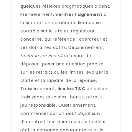
quelques réflexes pragmatiques aident.
Premièrement,
vérifier l’agrément
à
la source : un numéro de licence se
contrôle sur le site du régulateur
concerné, qui référence l’opérateur et
ses domaines actifs. Deuxièmement,
tester le service client
avant de
déposer : poser une question précise
sur les retraits ou les limites, évaluer la
clarté et la rapidité de la réponse.
Troisièmement,
lire les T&C
en ciblant
trois zones cruciales : bonus, retraits,
jeu responsable. Quatrièmement,
commencer par un
petit dépôt
suivi
d’un retrait test pour mesurer le délai
réel, la demande documentaire et la