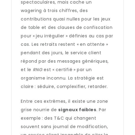
spectaculaires, mais cache un
wagering à trois chiffres, des
contributions quasi nulles pour les jeux
de table et des clauses de confiscation
pour « jeu irrégulier » définies au cas par
cas. Les retraits restent « en attente »
pendant des jours, le service client
répond par des messages génériques,
et le
RNG
est « certifié » par un
organisme inconnu. La stratégie est
claire : séduire, complexifier, retarder.
Entre ces extrêmes, il existe une zone
grise nourrie de
signaux faibles
. Par
exemple : des T&C qui changent
souvent sans journal de modification,