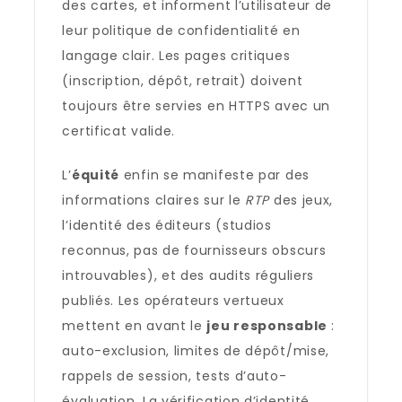
des cartes, et informent l’utilisateur de
leur politique de confidentialité en
langage clair. Les pages critiques
(inscription, dépôt, retrait) doivent
toujours être servies en HTTPS avec un
certificat valide.
L’
équité
enfin se manifeste par des
informations claires sur le
RTP
des jeux,
l’identité des éditeurs (studios
reconnus, pas de fournisseurs obscurs
introuvables), et des audits réguliers
publiés. Les opérateurs vertueux
mettent en avant le
jeu responsable
:
auto-exclusion, limites de dépôt/mise,
rappels de session, tests d’auto-
évaluation. La vérification d’identité