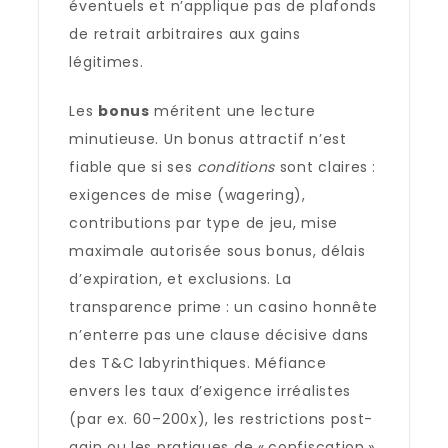
éventuels et n’applique pas de plafonds
de retrait arbitraires aux gains
légitimes.
Les
bonus
méritent une lecture
minutieuse. Un bonus attractif n’est
fiable que si ses
conditions
sont claires :
exigences de mise (wagering),
contributions par type de jeu, mise
maximale autorisée sous bonus, délais
d’expiration, et exclusions. La
transparence prime : un casino honnête
n’enterre pas une clause décisive dans
des T&C labyrinthiques. Méfiance
envers les taux d’exigence irréalistes
(par ex. 60–200x), les restrictions post-
gain ou les pratiques de « confiscation »