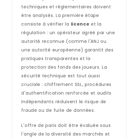
techniques et réglementaires doivent
être analysés. La première étape
consiste à vérifier la
licence
et la
régulation : un opérateur agréé par une
autorité reconnue (comme l'ANJ ou
une autorité européenne) garantit des
pratiques transparentes et la
protection des fonds des joueurs. La
sécurité technique est tout aussi
cruciale : chiffrement SSL, procédures
d'authentification renforcée et audits
indépendants réduisent le risque de
fraude ou de fuite de données.
L'offre de paris doit être évaluée sous
l'angle de la diversité des marchés et