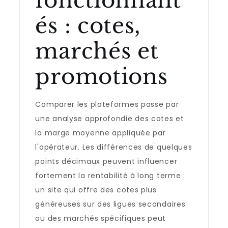
fonctionnalit
és : cotes,
marchés et
promotions
Comparer les plateformes passe par
une analyse approfondie des cotes et
la marge moyenne appliquée par
l'opérateur. Les différences de quelques
points décimaux peuvent influencer
fortement la rentabilité à long terme :
un site qui offre des cotes plus
généreuses sur des ligues secondaires
ou des marchés spécifiques peut