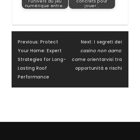
l’univers du jeu
concrets pour
numérique entre…
jouer…
Post
Previous:
Protect
Next:
I segreti dei
Your Home: Expert
casino non aams
:
navigation
Strategies for Long-
come orientarvisi tra
Lasting Roof
opportunità e rischi
Performance