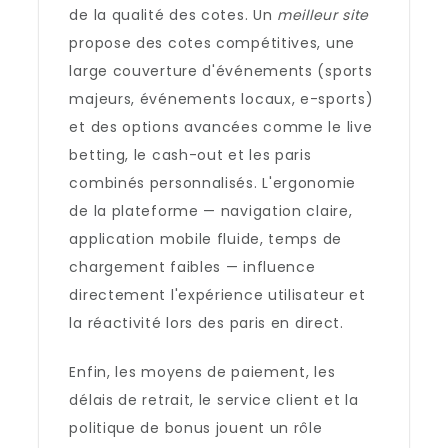
de la qualité des cotes. Un
meilleur site
propose des cotes compétitives, une
large couverture d'événements (sports
majeurs, événements locaux, e-sports)
et des options avancées comme le live
betting, le cash-out et les paris
combinés personnalisés. L'ergonomie
de la plateforme — navigation claire,
application mobile fluide, temps de
chargement faibles — influence
directement l'expérience utilisateur et
la réactivité lors des paris en direct.
Enfin, les moyens de paiement, les
délais de retrait, le service client et la
politique de bonus jouent un rôle