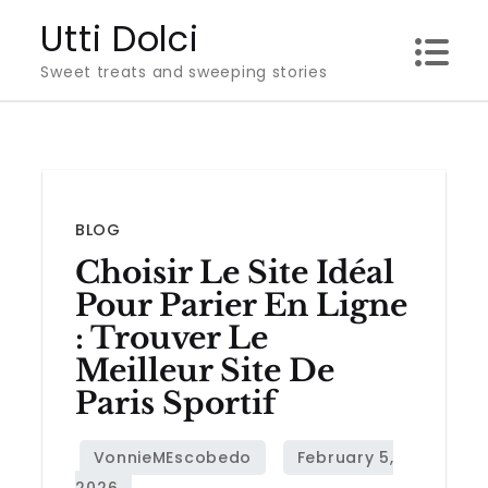
Skip
Utti Dolci
to
Sweet treats and sweeping stories
content
BLOG
Choisir Le Site Idéal
Pour Parier En Ligne
: Trouver Le
Meilleur Site De
Paris Sportif