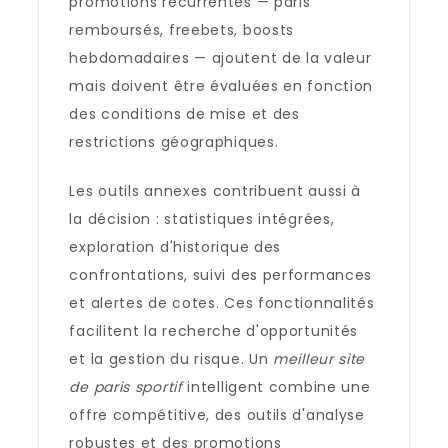
promotions récurrentes — paris
remboursés, freebets, boosts
hebdomadaires — ajoutent de la valeur
mais doivent être évaluées en fonction
des conditions de mise et des
restrictions géographiques.
Les outils annexes contribuent aussi à
la décision : statistiques intégrées,
exploration d'historique des
confrontations, suivi des performances
et alertes de cotes. Ces fonctionnalités
facilitent la recherche d'opportunités
et la gestion du risque. Un
meilleur site
de paris sportif
intelligent combine une
offre compétitive, des outils d'analyse
robustes et des promotions