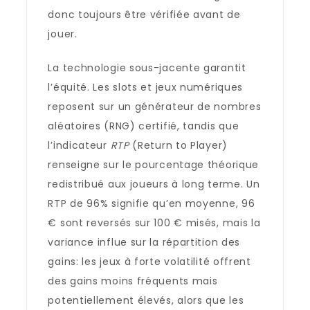
donc toujours être vérifiée avant de
jouer.
La technologie sous-jacente garantit
l’équité. Les slots et jeux numériques
reposent sur un générateur de nombres
aléatoires (RNG) certifié, tandis que
l’indicateur
RTP
(Return to Player)
renseigne sur le pourcentage théorique
redistribué aux joueurs à long terme. Un
RTP de 96% signifie qu’en moyenne, 96
€ sont reversés sur 100 € misés, mais la
variance influe sur la répartition des
gains: les jeux à forte volatilité offrent
des gains moins fréquents mais
potentiellement élevés, alors que les