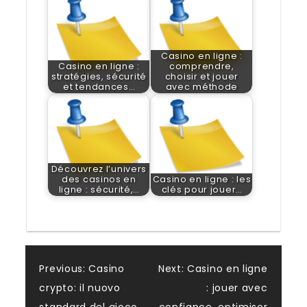
Casino en ligne :
Casino en ligne :
comprendre,
stratégies, sécurité
choisir et jouer
et tendances…
avec méthode
Découvrez l’univers
des casinos en
Casino en ligne : les
ligne : sécurité,…
clés pour jouer…
Post
Previous:
Casino
Next:
Casino en ligne
crypto: il nuovo
: jouer avec