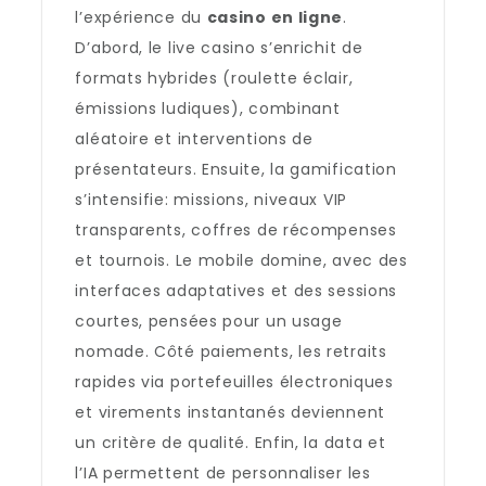
l’expérience du
casino en ligne
.
D’abord, le live casino s’enrichit de
formats hybrides (roulette éclair,
émissions ludiques), combinant
aléatoire et interventions de
présentateurs. Ensuite, la gamification
s’intensifie: missions, niveaux VIP
transparents, coffres de récompenses
et tournois. Le mobile domine, avec des
interfaces adaptatives et des sessions
courtes, pensées pour un usage
nomade. Côté paiements, les retraits
rapides via portefeuilles électroniques
et virements instantanés deviennent
un critère de qualité. Enfin, la data et
l’IA permettent de personnaliser les