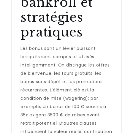
bankroll et
stratégies
pratiques
Les bonus sont un levier puissant
lorsqu’ils sont compris et utilisés
intelligemment. On distingue les offres
de bienvenue, les tours gratuits, les
bonus sans dépôt et les promotions
récurrentes. L’élément clé est la
condition de mise (wagering): par
exemple, un bonus de 100 € soumis à
35x exigera 3500 € de mises avant
retrait potentiel. D’autres clauses
influencent la valeur réelle: contribution