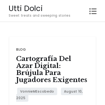
Skip
Utti Dolci
to
Sweet treats and sweeping stories
content
BLOG
Cartografía Del
Azar Digital:
Brújula Para
Jugadores Exigentes