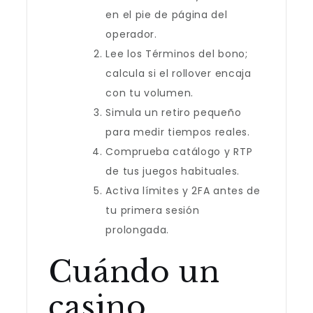
en el pie de página del
operador.
Lee los Términos del bono;
calcula si el rollover encaja
con tu volumen.
Simula un retiro pequeño
para medir tiempos reales.
Comprueba catálogo y RTP
de tus juegos habituales.
Activa límites y 2FA antes de
tu primera sesión
prolongada.
Cuándo un
casino