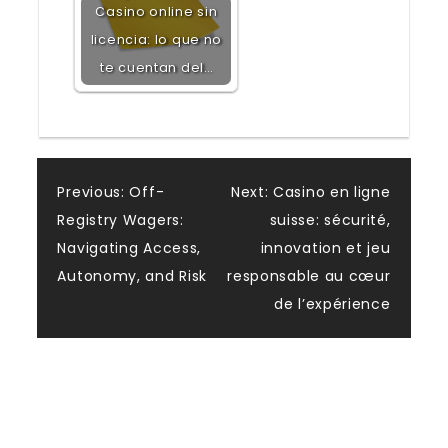
Casino online sin
licencia: lo que no
te cuentan del…
Post
Previous:
Off-
Next:
Casino en ligne
Registry Wagers:
suisse: sécurité,
navigation
Navigating Access,
innovation et jeu
Autonomy, and Risk
responsable au cœur
de l’expérience