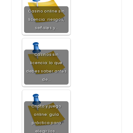
Casino online sin
licencia: riesgos,
señales y…
Casinos sin
licencia: lo que
debes saber antes
de…
Cripto y juego
online: guía
práctica para
elegir los…