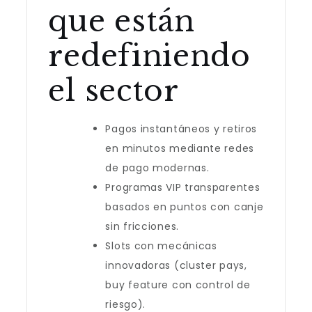
que están
redefiniendo
el sector
Pagos instantáneos y retiros
en minutos mediante redes
de pago modernas.
Programas VIP transparentes
basados en puntos con canje
sin fricciones.
Slots con mecánicas
innovadoras (cluster pays,
buy feature con control de
riesgo).