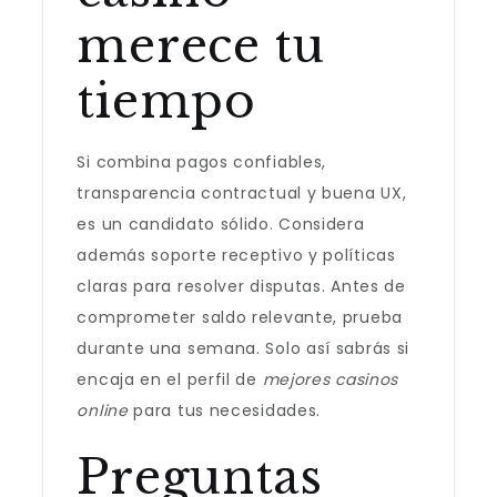
merece tu
tiempo
Si combina pagos confiables,
transparencia contractual y buena UX,
es un candidato sólido. Considera
además soporte receptivo y políticas
claras para resolver disputas. Antes de
comprometer saldo relevante, prueba
durante una semana. Solo así sabrás si
encaja en el perfil de
mejores casinos
online
para tus necesidades.
Preguntas