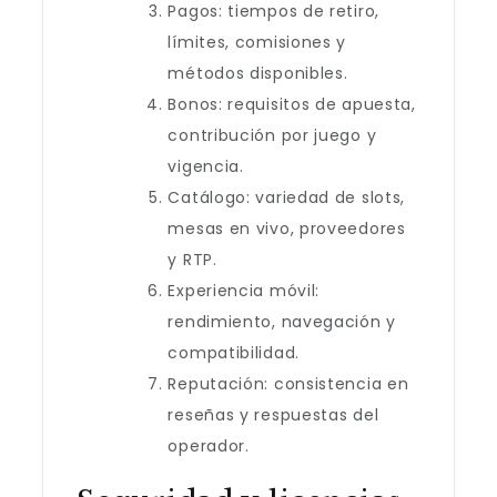
Pagos: tiempos de retiro,
límites, comisiones y
métodos disponibles.
Bonos: requisitos de apuesta,
contribución por juego y
vigencia.
Catálogo: variedad de slots,
mesas en vivo, proveedores
y RTP.
Experiencia móvil:
rendimiento, navegación y
compatibilidad.
Reputación: consistencia en
reseñas y respuestas del
operador.