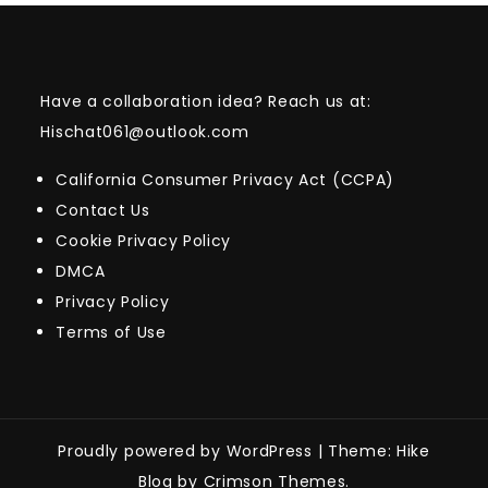
Have a collaboration idea? Reach us at:
Hischat061@outlook.com
California Consumer Privacy Act (CCPA)
Contact Us
Cookie Privacy Policy
DMCA
Privacy Policy
Terms of Use
Proudly powered by WordPress
|
Theme: Hike
Blog by Crimson Themes.