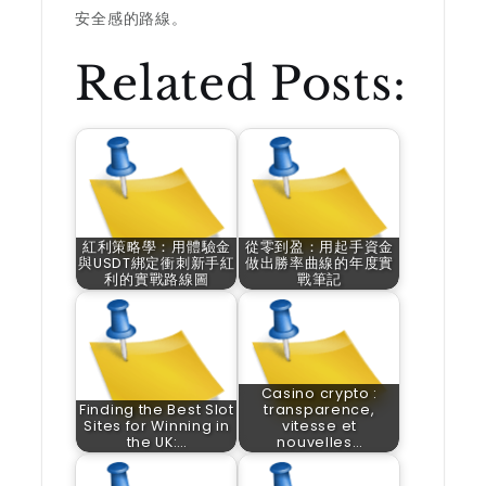
安全感的路線。
Related Posts:
紅利策略學：用體驗金
從零到盈：用起手資金
與USDT綁定衝刺新手紅
做出勝率曲線的年度實
利的實戰路線圖
戰筆記
Casino crypto :
Finding the Best Slot
transparence,
Sites for Winning in
vitesse et
the UK:…
nouvelles…