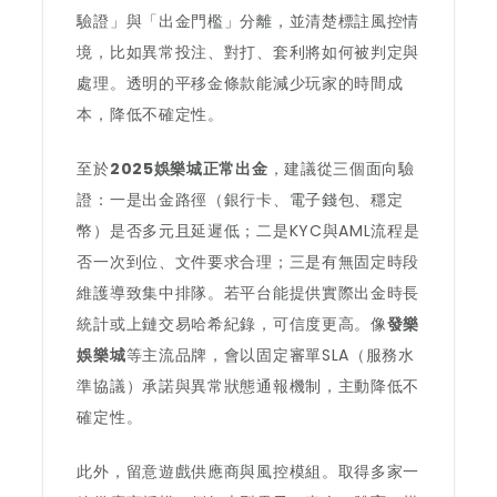
驗證」與「出金門檻」分離，並清楚標註風控情
境，比如異常投注、對打、套利將如何被判定與
處理。透明的平移金條款能減少玩家的時間成
本，降低不確定性。
至於
2025娛樂城正常出金
，建議從三個面向驗
證：一是出金路徑（銀行卡、電子錢包、穩定
幣）是否多元且延遲低；二是KYC與AML流程是
否一次到位、文件要求合理；三是有無固定時段
維護導致集中排隊。若平台能提供實際出金時長
統計或上鏈交易哈希紀錄，可信度更高。像
發樂
娛樂城
等主流品牌，會以固定審單SLA（服務水
準協議）承諾與異常狀態通報機制，主動降低不
確定性。
此外，留意遊戲供應商與風控模組。取得多家一