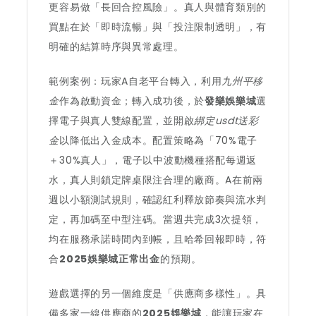
更容易做「長回合控風險」。真人與體育類別的
買點在於「即時流暢」與「投注限制透明」，有
明確的結算時序與異常處理。
範例案例：玩家A自老平台轉入，利用
九州平移
金
作為啟動資金；轉入成功後，於
發樂娛樂城
選
擇電子與真人雙線配置，並開啟
綁定usdt送彩
金
以降低出入金成本。配置策略為「70%電子
＋30%真人」，電子以中波動機種搭配每週返
水，真人則鎖定牌桌限注合理的廠商。A在前兩
週以小額測試規則，確認紅利釋放節奏與流水判
定，再加碼至中型注碼。當週共完成3次提領，
均在服務承諾時間內到帳，且哈希回報即時，符
合
2025娛樂城正常出金
的預期。
遊戲選擇的另一個維度是「供應商多樣性」。具
備多家一線供應商的
2025娛樂城
，能讓玩家在