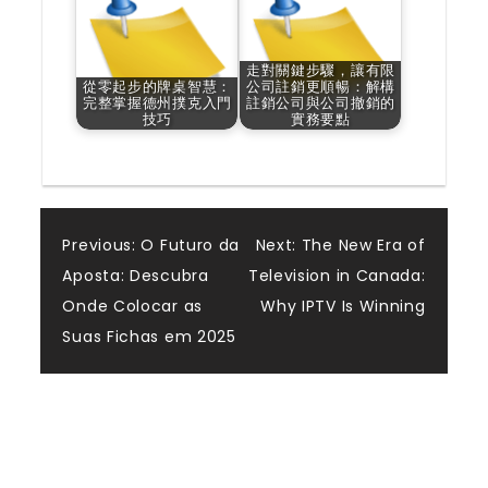
走對關鍵步驟，讓有限
從零起步的牌桌智慧：
公司註銷更順暢：解構
完整掌握德州撲克入門
註銷公司與公司撤銷的
技巧
實務要點
Post
Previous:
O Futuro da
Next:
The New Era of
Aposta: Descubra
Television in Canada:
navigation
Onde Colocar as
Why IPTV Is Winning
Suas Fichas em 2025