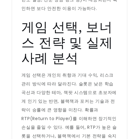
인하면 보다 안전한 이용이 가능하다.
게임 선택, 보너
스 전략 및 실제
사례 분석
게임 선택은 개인의 취향과 기대 수익, 리스크
관리 방식에 따라 달라진다. 슬롯은 낮은 학습
곡선과 다양한 테마, 잭팟 시스템으로 초보자에
게 인기 있는 반면, 블랙잭과 포커는 기술과 전
략이 승률에 큰 영향을 미친다. 확률과
RTP(Return to Player)를 이해하면 장기적인
손실을 줄일 수 있다. 예를 들어, RTP가 높은 슬
롯을 선택하거나, 블랙잭에서 기본 전략을 숙지