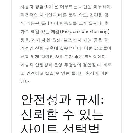
사용자 경험(UX)은 머무르는 시간을 좌우하며,
직관적인 디자인과 빠른 로딩 속도, 간편한 검
색 기능은 플레이어 만족도를 크게 올린다. 추
가로 책임 있는 게임(Responsible Gaming)
정책, 자가 제한 옵션, 셀프 배제 기능 등은 장
기적인 신뢰 구축에 필수적이다. 이런 요소들이
균형 있게 갖춰진 사이트가 좋은 출발점이며,
기술적 안정성과 운영 투명성이 결합될 때 비로
소 안전하고 즐길 수 있는 플레이 환경이 마련
된다.
안전성과 규제:
신뢰할 수 있는
사이트 선택법