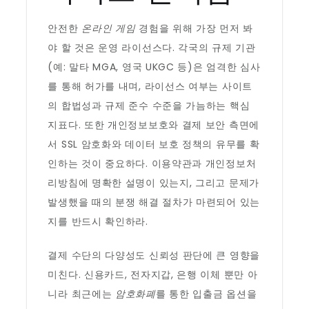
안전한
온라인 게임
경험을 위해 가장 먼저 봐
야 할 것은 운영 라이선스다. 각국의 규제 기관
(예: 말타 MGA, 영국 UKGC 등)은 엄격한 심사
를 통해 허가를 내며, 라이선스 여부는 사이트
의 합법성과 규제 준수 수준을 가늠하는 핵심
지표다. 또한 개인정보보호와 결제 보안 측면에
서 SSL 암호화와 데이터 보호 정책의 유무를 확
인하는 것이 중요하다. 이용약관과 개인정보처
리방침에 명확한 설명이 있는지, 그리고 문제가
발생했을 때의 분쟁 해결 절차가 마련되어 있는
지를 반드시 확인하라.
결제 수단의 다양성도 신뢰성 판단에 큰 영향을
미친다. 신용카드, 전자지갑, 은행 이체 뿐만 아
니라 최근에는
암호화폐
를 통한 입출금 옵션을