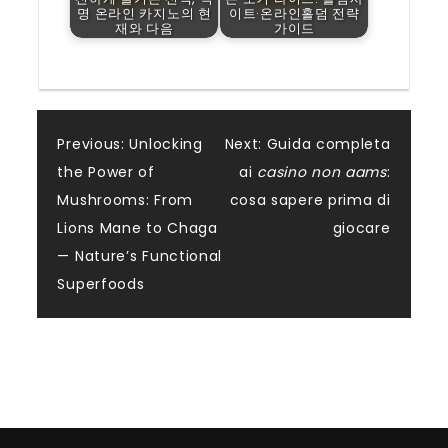
명 온라인 카지노의 현
이트·온라인홀덤 전략
재와 다음
가이드
Post
Previous:
Unlocking
Next:
Guida completa
the Power of
ai
casino non aams
:
navigation
Mushrooms: From
cosa sapere prima di
Lions Mane to Chaga
giocare
— Nature’s Functional
Superfoods