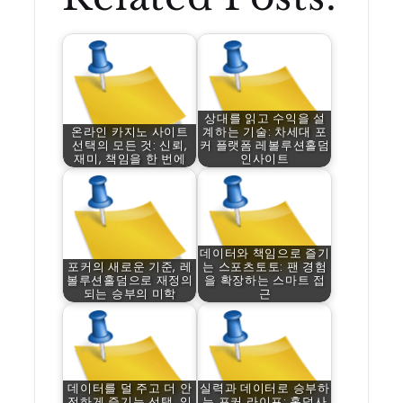
상대를 읽고 수익을 설
온라인 카지노 사이트
계하는 기술: 차세대 포
선택의 모든 것: 신뢰,
커 플랫폼 레볼루션홀덤
재미, 책임을 한 번에
인사이트
데이터와 책임으로 즐기
포커의 새로운 기준, 레
는 스포츠토토: 팬 경험
볼루션홀덤으로 재정의
을 확장하는 스마트 접
되는 승부의 미학
근
데이터를 덜 주고 더 안
실력과 데이터로 승부하
전하게 즐기는 선택, 익
는 포커 라이프: 홀덤사