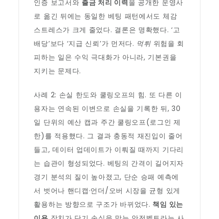
인증 보고서와
출금 처리 이력
을 공개한 운영사
로 옮긴 뒤에는 동일한 베팅 패턴에서도 체감
스트레스가 크게 줄었다. 결론은 명확했다. ‘고
배당’보다 ‘지급 신뢰’가 먼저다.
먹튀
위험을 회
피하는 일은 수익 극대화가 아니라, 기본권을
지키는 문제다.
사례 2: 손실 한도와 쿨링오프의 힘. 또 다른 이
용자는 연속된 이변으로 손실을 기록한 뒤, 30
일 단위의 예산 캡과 주간 쿨링오프(로그인 제
한)를 적용했다. 그 결과 충동적 재진입이 줄어
들고, 데이터 업데이트가 이뤄질 때까지 기다리
는 습관이 형성되었다. 베팅의 간격이 길어지자
경기 분석의 질이 높아졌고, 단순 승패 예측에
서 벗어나 핸디캡·언더/오버 시장을 균형 있게
활용하는 방향으로 구조가 바뀌었다.
책임 있는
이용
장치가 단기 손실을 막는 안전벨트라는 사