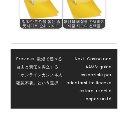
정확한 판단을 돕는 슬
당신의 베팅을 완벽하게
롯사이트 순위 가이드
바꿀 최고의 선택들
Post
Previous:
最短で遊べる
Next:
Casino non
自由と責任を両立する
AAMS: guida
navigation
「オンラインカジノ本人
essenziale per
確認不要」という選択
orientarsi tra licenze
estere, rischi e
opportunità