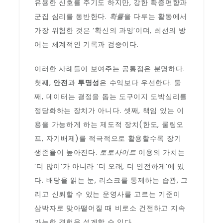
유용한 신호를 주기도 하지만, 강한 확증편향과
군집 심리를 동반한다.
확률
을 다루는 활동에서
가장 위험한 것은 ‘확신의 과잉’이며, 최선의 방
어는 체계적인 기록과 검증이다.
이러한 사례들이 보여주는 공통점은 분명하다.
첫째,
안전
과
투명성
은 수익보다 우선한다. 둘
째, 데이터는 결정을 돕는 도구이지 도박심리를
정당화하는 장치가 아니다. 셋째, 책임 있는 이
용을 가능하게 하는 제도적 장치(한도, 쿨링오
프, 자기배제)를 적극적으로 활용할수록 장기
생존율이 높아진다.
토토사이트
이용의 가치는
‘더 많이’가 아니라 ‘더 오래, 더 안전하게’에 있
다. 배당을 읽는 눈, 리스크를 통제하는 습관, 그
리고 신뢰할 수 있는 운영사를 고르는 기준이
삼박자로 맞아떨어질 때 비로소 건전하고 지속
가능한 경험을 설계할 수 있다.