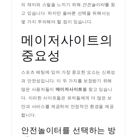
의 재미와 스릴을 느끼기 위해
안전놀이터
를 찾
고 있습니다. 하지만 올바른 선택을 위해서는
몇 가지 주의해야 할 점이 있습니다.
메이저사이트의
중요성
스포츠 베팅에 있어 가장 중요한 요소는 신뢰성
과 안전성입니다. 이 두 가지를 보장받기 위해
많은 사용자들이
메이저사이트
를 찾고 있습니
다. 이러한 사이트들은 유저들에게 더 많은 보
안과 서비스를 제공하여 안정적인 환경을 제공
합니다.
안전놀이터를 선택하는 방